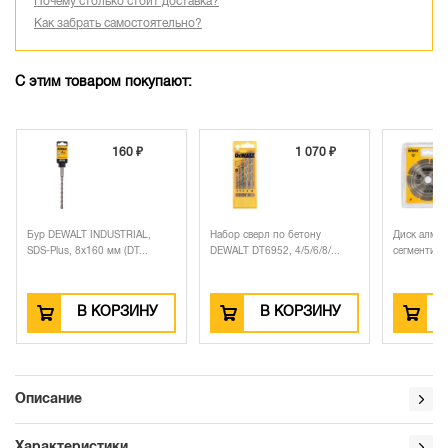
Почему столько стоит доставка?
Как забрать самостоятельно?
С этим товаром покупают:
160 ₽
1 070 ₽
Бур DEWALT INDUSTRIAL,
Набор сверл по бетону
Диск алма
SDS-Plus, 8x160 мм (DT...
DEWALT DT6952, 4/5/6/8/...
сегментиро
В КОРЗИНУ
В КОРЗИНУ
Описание
Характеристики