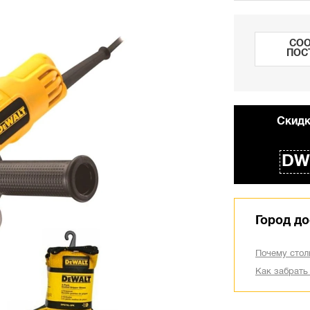
СОО
ПОС
Cкидк
DW
Город до
Почему стол
Как забрать