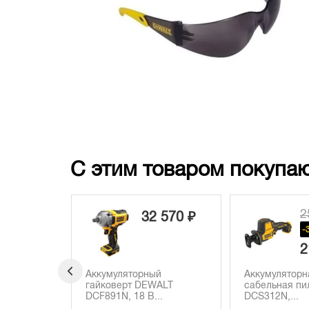
С этим товаром покупаю
 480 ₽
2
32 570 ₽
070 ₽
-
 410 ₽
2
й
Аккумуляторный
Аккумуляторн
EWALT
гайковерт DEWALT
сабельная п
DCF891N, 18 В...
DCS312N,...