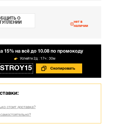
БЩИТЬ О
нет в
ТУПЛЕНИИ
наличии
а 15% на всё до 10.08 по промокоду
2д : 17ч : 30м
STROY15
ставки:
ько стоит доставка?
 самостоятельно?