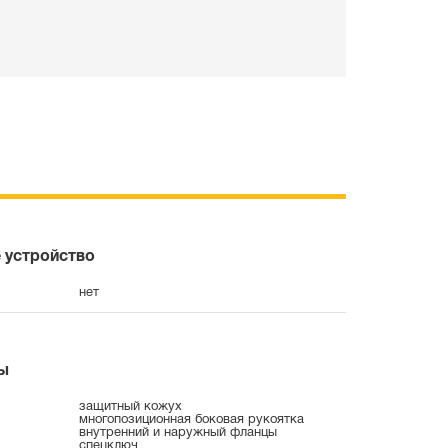
 устройство
нет
ы
защитный кожух
многопозиционная боковая рукоятка
внутренний и наружный фланцы
спецключ