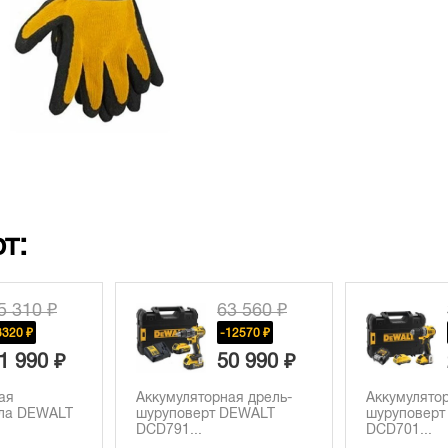
т:
5 310 ₽
63 560 ₽
3320 ₽
-12570 ₽
1 990 ₽
50 990 ₽
ая
Аккумуляторная дрель-
Аккумулятор
ила DEWALT
шуруповерт DEWALT
шуруповерт
DCD791...
DCD701...