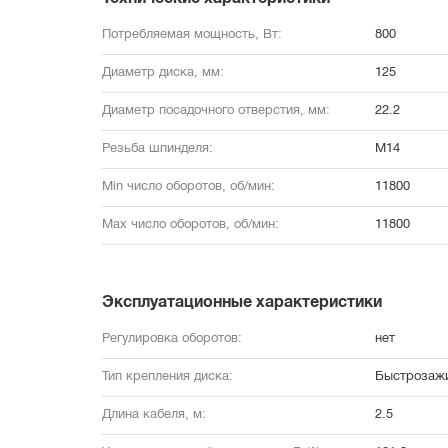
Потребляемая мощность, Вт:
800
Диаметр диска, мм:
125
Диаметр посадочного отверстия, мм:
22.2
Резьба шпинделя:
М14
Min число оборотов, об/мин:
11800
Max число оборотов, об/мин:
11800
Эксплуатационные характеристики
Регулировка оборотов:
нет
Тип крепления диска:
Быстрозажи
Длина кабеля, м:
2.5