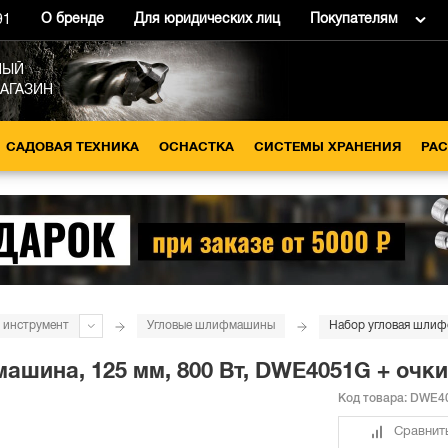
О бренде
Для юридических лиц
Покупателям
91
НЫЙ
МАГАЗИН
САДОВАЯ ТЕХНИКА
ОСНАСТКА
СИСТЕМЫ ХРАНЕНИЯ
РА
 инструмент
Угловые шлифмашины
ашина, 125 мм, 800 Вт, DWE4051G + очк
Код товара:
DWE4
Сравнит