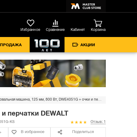
Кабинет
Избранное
Сравнение
Корзина
СПРОДАЖА
АКЦИИ
Набор угловая шлифовальная машина, 125 мм, 800 Вт, DWE4051G + очки и перчатки DEWALT
и и перчатки DEWALT
051G-KS
Отзыв: 1
ь
В избранное
Поделиться