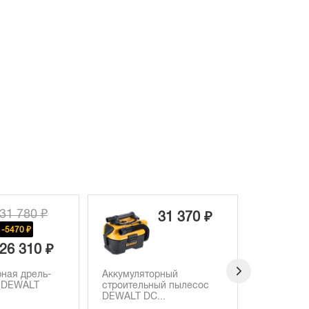
31 780 ₽
31 370 ₽
-5470 ₽
26 310 ₽
ная дрель-
Аккумуляторный
Аккумуля
 DEWALT
строительный пылесос
гвоздезаб
DEWALT DC...
DEWALT...