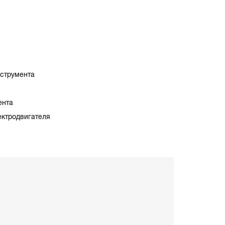
нструмента
ента
ектродвигателя