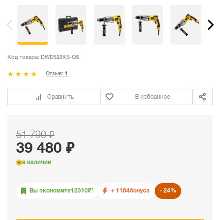
Код товара:
DWD522KS-QS
Отзыв: 1
Сравнить
В избранное
51 790 ₽
39 480 ₽
в наличии
Вы экономите
12310
₽!
+ 1184
бонуса
24%