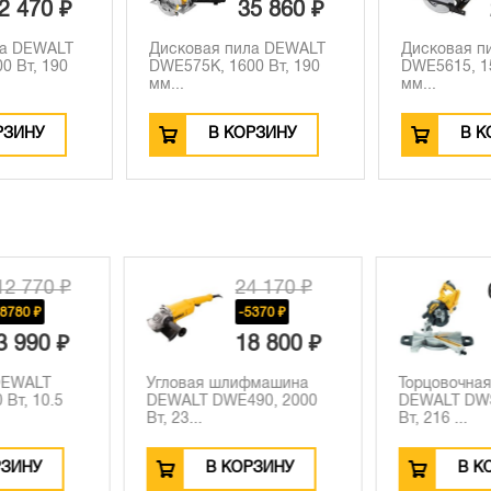
5 860 ₽
22 190 ₽
ла DEWALT
Дисковая пила DEWALT
Дисковая п
0 Вт, 190
DWE5615, 1500 Вт, 190
DWS520KT, 1
мм...
м...
РЗИНУ
В КОРЗИНУ
В К
4 170 ₽
61 680 ₽
5370 ₽
8 800 ₽
фмашина
Торцовочная пила
Рубанок D
90, 2000
DEWALT DWS774, 1400
DW680K, 600
Вт, 216 ...
об/мин, ...
РЗИНУ
В КОРЗИНУ
В К