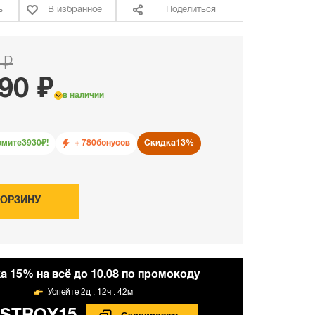
ь
В избранное
Поделиться
 ₽
90 ₽
в наличии
омите
3930
₽!
+ 780
бонусов
Скидка
13%
КОРЗИНУ
а 15% на всё до 10.08 по промокоду
2д : 12ч : 42м