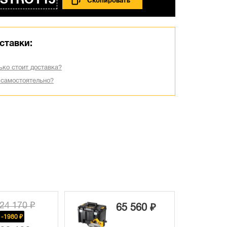
STROY15
ставки:
ько стоит доставка?
 самостоятельно?
24 860 ₽
65 560 ₽
-5050 ₽