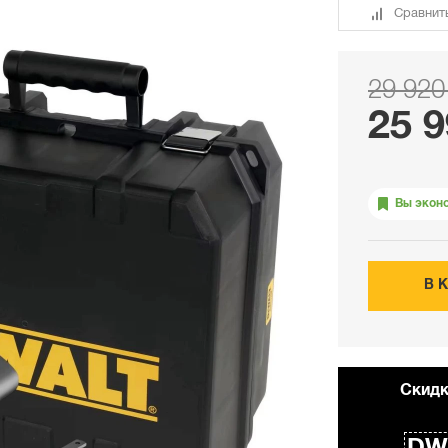
Сравнит
29 920
25 9
Вы экон
В 
Cкидк