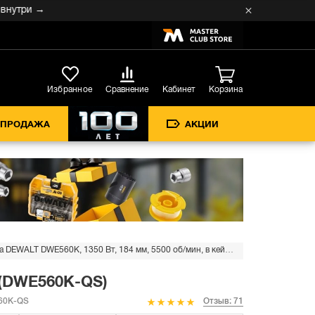
ри →
Кабинет
Избранное
Сравнение
Корзина
СПРОДАЖА
АКЦИИ
Дисковая пила DEWALT DWE560K, 1350 Вт, 184 мм, 5500 об/мин, в кейсе (DWE560K-QS)
 (DWE560K-QS)
60K-QS
Отзыв: 71