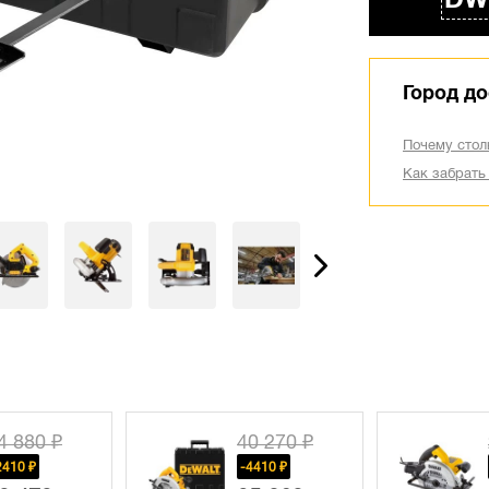
DW
Город до
Почему стол
Как забрать
0 270 ₽
24 170 ₽
4410 ₽
-1980 ₽