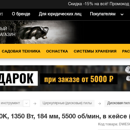
Скидка -15% на всё! Промокод внут
О бренде
Для юридических лиц
Покупателям
91
НЫЙ
МАГАЗИН
САДОВАЯ ТЕХНИКА
ОСНАСТКА
СИСТЕМЫ ХРАНЕНИЯ
РА
 инструмент
Циркулярные (дисковые) пилы
 1350 Вт, 184 мм, 5500 об/мин, в кейсе
Код товара:
DWE5