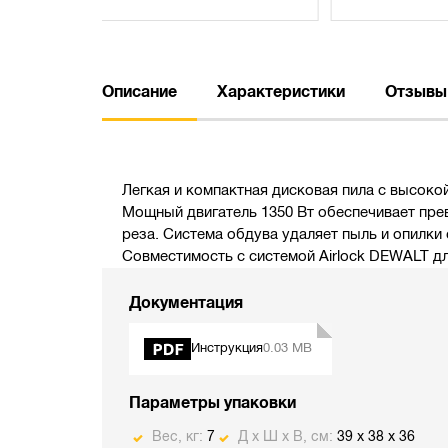
Описание
Характеристики
Отзывы
Легкая и компактная дисковая пила с высоко
Мощный двигатель 1350 Вт обеспечивает пр
реза. Система обдува удаляет пыль и опилк
Совместимость с системой Аirlock DEWALT д
Документация
Инструкция
0.03 MB
Параметры упаковки
Вес, кг:
7
Д х Ш х В, см:
39 x 38 x 36