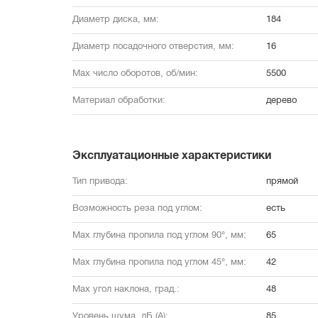
Диаметр диска, мм:
184
Диаметр посадочного отверстия, мм:
16
Max число оборотов, об/мин:
5500
Материал обработки:
дерево
Эксплуатационные характеристики
Тип привода:
прямой
Возможность реза под углом:
есть
Max глубина пропила под углом 90°, мм:
65
Max глубина пропила под углом 45°, мм:
42
Max угол наклона, град.:
48
Уровень шума, дБ (А):
85