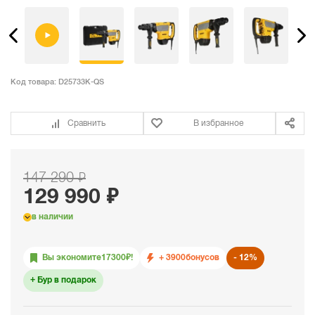
Код товара:
D25733K-QS
Сравнить
В избранное
147 290 ₽
129 990 ₽
в наличии
Вы экономите
17300
₽!
+ 3900
бонусов
12%
Бур в подарок