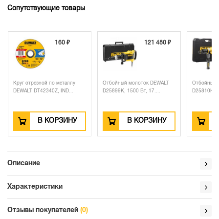
Сопутствующие товары
60 ₽
121 480 ₽
58 380 ₽
еталлу
Отбойный молоток DEWALT
Отбойный молоток DEWALT
ND...
D25899K, 1500 Вт, 17....
D25810K, 1050 Вт, 7.1...
ЗИНУ
В КОРЗИНУ
В КОРЗИНУ
Описание
Характеристики
Отзывы покупателей
(0)