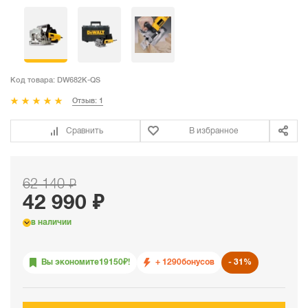
Код товара:
DW682K-QS
Отзыв: 1
Сравнить
В избранное
62 140 ₽
42 990 ₽
в наличии
Вы экономите
19150
₽!
+ 1290
бонусов
31%