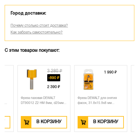
Город доставки:
Почему столько стоит доставка?
Как забрать самостоятельно?
С этим товаром покупают:
3 280 ₽
1 990 ₽
-890 ₽
2 390 ₽
Фреза пазовая DEWALT
Фреза DEWALT для снятия
Набор фр
DT90012 Z2 HM 8мм, d25мм...
фасок, 31.8х15.9х8 мм...
12 шт.
В КОРЗИНУ
В КОРЗИНУ