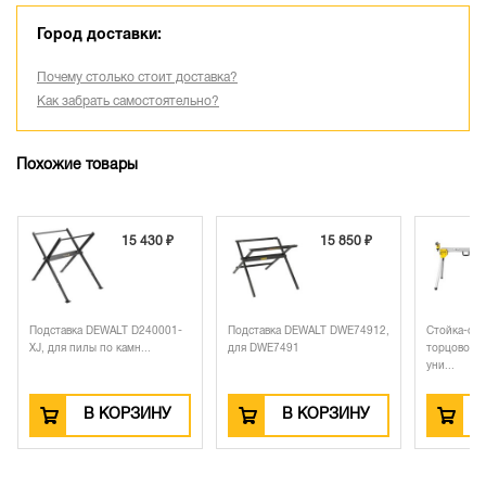
Город доставки:
Почему столько стоит доставка?
Как забрать самостоятельно?
Похожие товары
15 430 ₽
15 850 ₽
31 370
вка DEWALT D240001-
Подставка DEWALT DWE74912,
Стойка-основа для
пилы по камн...
для DWE7491
торцовочных пил DEWAL
уни...
В КОРЗИНУ
В КОРЗИНУ
В КОРЗИ