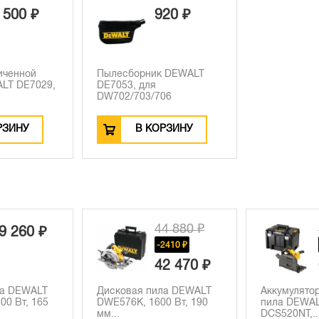
 500 ₽
920 ₽
иченной
Пылесборник DEWALT
LT DE7029,
DE7053, для
DW702/703/706
РЗИНУ
В КОРЗИНУ
44 880 ₽
100 110 ₽
-2410 ₽
-34350 ₽
42 470 ₽
65 760 ₽
Дисковая пила DEWALT
Аккумуляторная дисковая
DWE576K, 1600 Вт, 190
пила DEWALT
мм...
DCS520NT,...