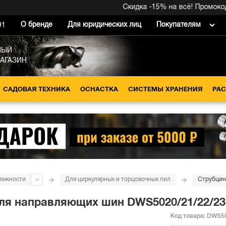
Скидка -15% на всё! Промокод вну
О бренде
Для юридических лиц
Покупателям
91
НЫЙ
МАГАЗИН
САДОВАЯ ТЕХНИКА
ОСНАСТКА
СИСТЕМЫ ХРАНЕНИЯ
РА
лежности
Для циркулярных и торцовочных пил
я направляющих шин DWS5020/21/22/23,
Код товара:
DWS50