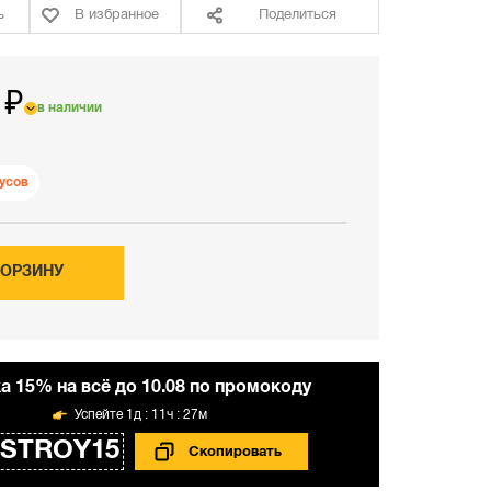
ь
В избранное
Поделиться
 ₽
в наличии
усов
КОРЗИНУ
а 15% на всё до 10.08 по промокоду
1д : 11ч : 27м
STROY15