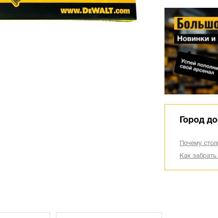
Город до
Почему стол
Как забрать