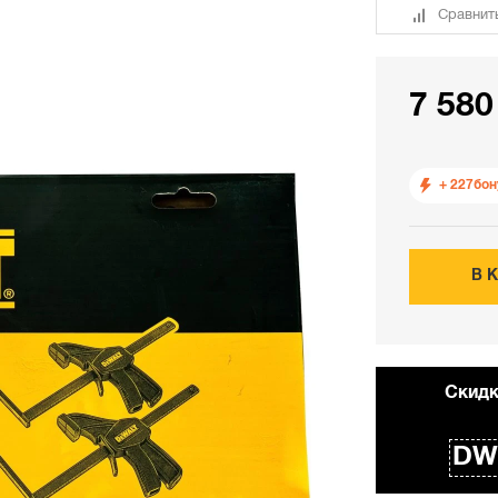
Сравнит
7 580
+ 227
бон
В 
Cкидк
DW