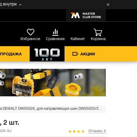
три →
Кабинет
Избранное
Сравнение
Корзина
СПРОДАЖА
АКЦИИ
Струбцина DEWALT DWS5026, для направляющих шин DWS5020/21/22/23, 2 шт.
 2 шт.
26-XJ
Отзыва: 4