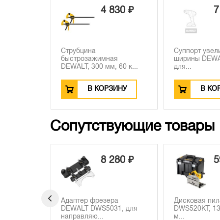
4 830 ₽
7
Струбцина
Суппорт увел
быстрозажимная
ширины DEWA
DEWALT, 300 мм, 60 к...
для...
В КОРЗИНУ
В КО
Сопутствующие товары
8 280 ₽
59 260 ₽
Адаптер фрезера
Дисковая пила DEWALT
DEWALT DWS5031, для
DWS520KT, 1300 Вт, 165
направляю...
м...