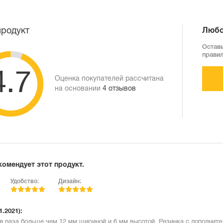
продукт
Любо
Оставь
прави
4.7
Оценка покупателей рассчитана
на основании
4 отзывов
комендует этот продукт.
Удобство:
Дизайн:
1.2021):
я паза больше чем 12 мм шириной и 6 мм высотой. Резинка с дополните