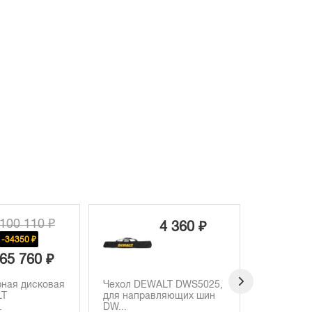
4 360 ₽
2 440 ₽
Чехол DEWALT DWS5025,
Пильный диск DEWALT
для направляющих шин
DT10304, по дереву,
DW...
190х3...