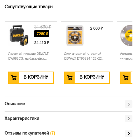
Сопутствующие товары
31 690 ₽
2 660 ₽
1 460 ₽
-7280 ₽
24 410 ₽
 нивелир DEWALT
Диск алмазный отрезной
Алмазный круг сегментны
на батарейка...
DEWALT DT90294 125х22....
универсальный DEWALT...
В КОРЗИНУ
В КОРЗИНУ
В КОРЗИН
Описание
Характеристики
Отзывы покупателей
(7)