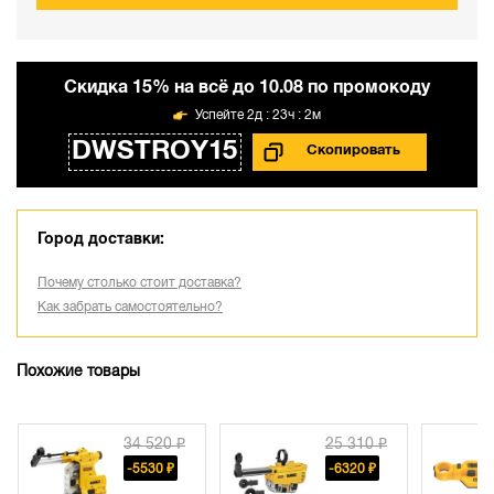
Cкидка 15% на всё до 10.08 по промокоду
2д : 23ч : 2м
DWSTROY15
Город доставки:
Почему столько стоит доставка?
Как забрать самостоятельно?
Похожие товары
34 520 ₽
25 310 ₽
20 7
-5530 ₽
-6320 ₽
-698