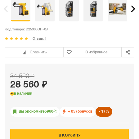
Код товара:
D25303DH-XJ
Отзыв: 1
Сравнить
В избранное
34 520 ₽
28 560 ₽
в наличии
Вы экономите
5960
₽!
+ 857
бонусов
17%
В КОРЗИНУ