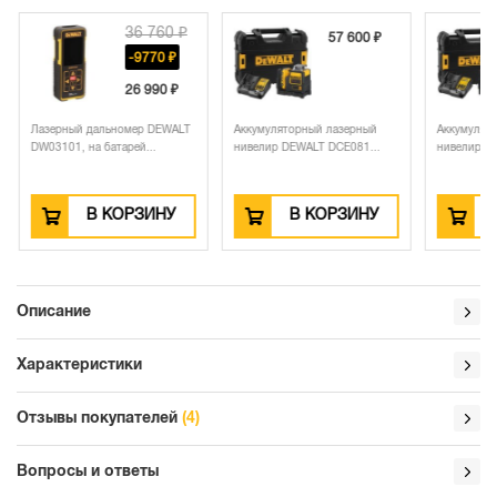
36 760 ₽
57 600 ₽
-9770 ₽
26 990 ₽
Лазерный дальномер DEWALT
Аккумуляторный лазерный
Аккумулят
DW03101, на батарей...
нивелир DEWALT DCE081...
нивелир DE
В КОРЗИНУ
В КОРЗИНУ
Описание
Характеристики
Отзывы покупателей
(4)
Вопросы и ответы