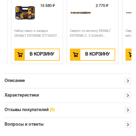
15 580 ₽
2 770 ₽
Набор сверл и насадок
Сверло по металлу DEWALT
Сверло DE
DEWALT EXTREME DT70620T...
EXTREME 2, 3.3x36x65...
металлу CO
В КОРЗИНУ
В КОРЗИНУ
Описание
Характеристики
Отзывы покупателей
(0)
Вопросы и ответы