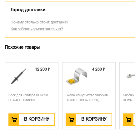
Город доставки:
Почему столько стоит доставка?
Как забрать самостоятельно?
Похожие товары
12 200 ₽
4 230 ₽
Боек для нейлера DCN890
Скоба-хомут металлическая
Кабельный
DEWALT DCN8901
DEWALT DDF6710020, ...
DEWALT DDF
В КОРЗИНУ
В КОРЗИНУ