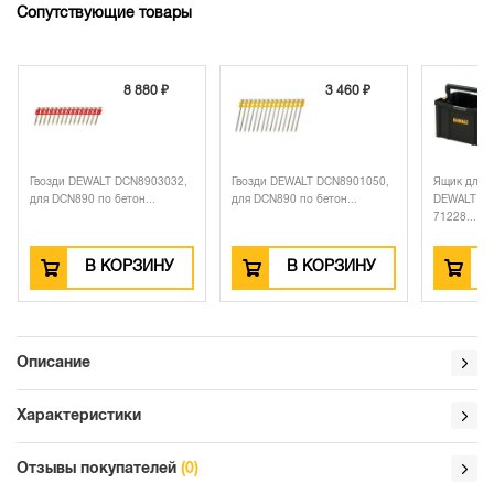
Сопутствующие товары
8 880 ₽
3 460 ₽
Гвозди DEWALT DCN8903032,
Гвозди DEWALT DCN8901050,
Ящик для и
для DCN890 по бетон...
для DCN890 по бетон...
DEWALT TS
71228...
В КОРЗИНУ
В КОРЗИНУ
Описание
Характеристики
Отзывы покупателей
(0)