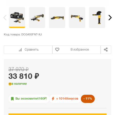
Код товара:
DCG405FNT-XJ
Сравнить
В избранное
37 970 ₽
33 810 ₽
в наличии
Вы экономите
4160
₽!
+ 1014
бонусов
11%