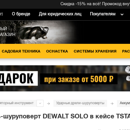
Скидка -15% на всё! Промокод внутри 
О бренде
Для юридических лиц
Покупателям
91
НЫЙ
МАГАЗИН
САДОВАЯ ТЕХНИКА
ОСНАСТКА
СИСТЕМЫ ХРАНЕНИЯ
РА
яторный инструмент
Ударные дрели-шуруповерты
шуруповерт DEWALT SOLO в кейсе TSTAK, 