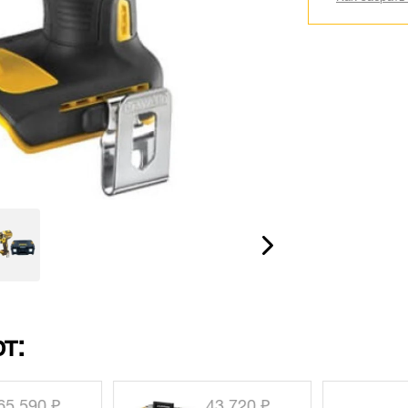
т:
5 590 ₽
43 720 ₽