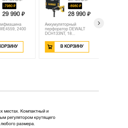
-7980 ₽
-8980 ₽
29 990 ₽
28 990 ₽
лифмашина
Аккумуляторный
Аккумулят
4559, 2400
перфоратор DEWALT
пила DEW
DCH133NT, 18...
DCS373NT,
ОРЗИНУ
В КОРЗИНУ
В
 местах. Компактный и
ным регулятором крутящего
 любого размера.