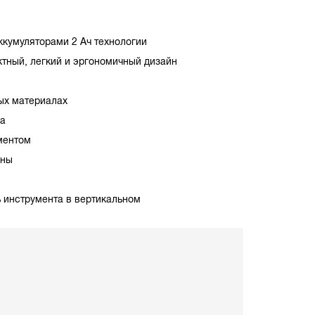
ккумуляторами 2 Ач технологии
ктный, легкий и эргономичный дизайн
ых материалах
ра
ментом
оны
ь инструмента в вертикальном