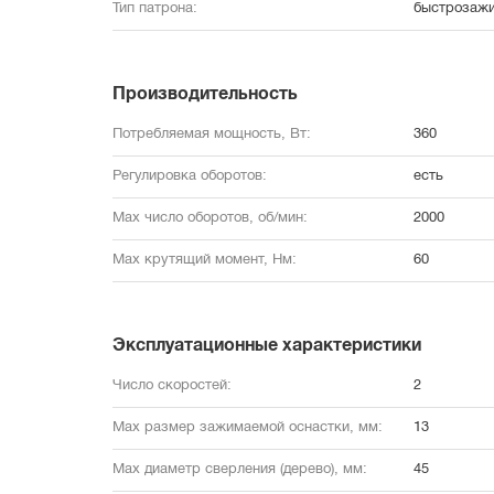
Тип патрона:
быстрозаж
Производительность
Потребляемая мощность, Вт:
360
Регулировка оборотов:
есть
Max число оборотов, об/мин:
2000
Max крутящий момент, Нм:
60
Эксплуатационные характеристики
Число скоростей:
2
Max размер зажимаемой оснастки, мм:
13
Max диаметр сверления (дерево), мм:
45