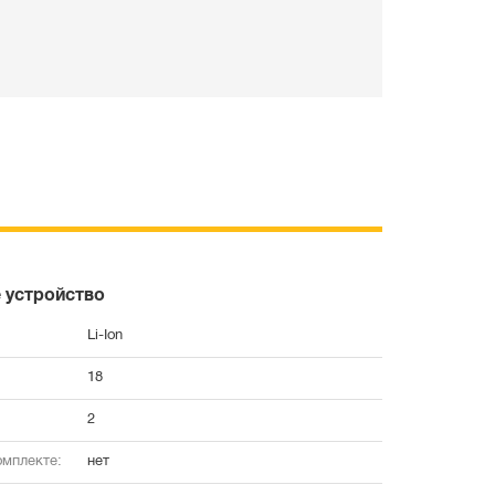
 устройство
Li-Ion
18
2
омплекте:
нет