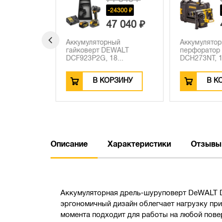
 990 ₽
-24300 ₽
-
47 040 ₽
4
 дрель-
Аккумуляторный
Аккумулятор
EWALT
гайковерт DEWALT
перфоратор 
DCF923P2G, 18...
DCH273NT, 18.
ЗИНУ
В КОРЗИНУ
В КО
Описание
Характеристики
Отзывы
Аккумуляторная дрель-шуруповерт DeWALT D
эргономичный дизайн облегчает нагрузку пр
момента подходит для работы на любой повер