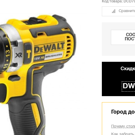
Код товара:
DCD7
Сравнит
СОО
ПОС
Cкидк
DW
Город до
Почему стол
Как забрать