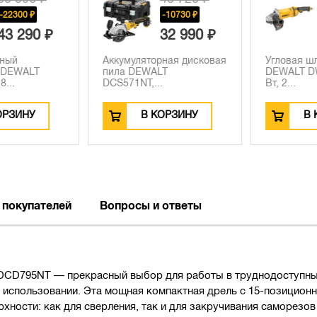
22300 ₽
-10730 ₽
3 290 ₽
32 990 ₽
ный
Аккумуляторная дисковая
Угловая ш
DEWALT
пила DEWALT
DEWALT DWE
..
DCS571NT,...
Вт, 2...
РЗИНУ
В КОРЗИНУ
В К
 покупателей
Вопросы и ответы
CD795NT — прекрасный выбор для работы в труднодоступных
и использовании. Эта мощная компактная дрель с 15-позицион
хности: как для сверления, так и для закручивания саморезов