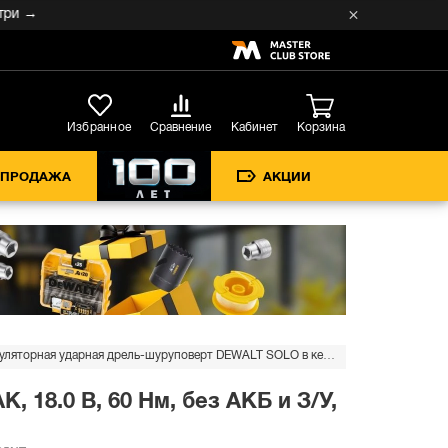
→
Кабинет
Избранное
Сравнение
Корзина
СПРОДАЖА
АКЦИИ
Аккумуляторная ударная дрель-шуруповерт DEWALT SOLO в кейсе TSTAK, 18.0 В, 60 Нм, без АКБ и З/У, DCD795NT
18.0 В, 60 Нм, без АКБ и З/У,