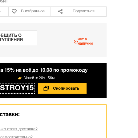
95NT
ь
В избранное
Поделиться
БЩИТЬ О
нет в
ТУПЛЕНИИ
наличии
а 15% на всё до 10.08 по промокоду
20ч : 56м
STROY15
ставки:
ько стоит доставка?
 самостоятельно?