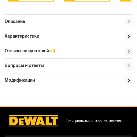
Описание
Характеристики
Отзывы покупателей
(0)
Вопросы и ответы
Модификации
Официальный интернет-магазин
DCD996D1NT-XJ
DCD996P2-QW
D