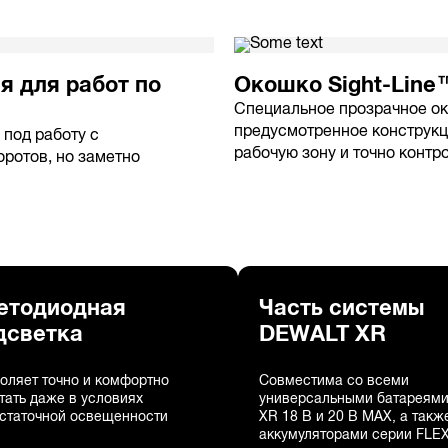
я для работ по
Окошко Sight-Line
Специальное прозрачное ок
предусмотренное конструкц
под работу с
рабочую зону и точно контр
ротов, но заметно
етодиодная
Часть системы
дсветка
DEWALT XR
оляет точно и комфортно
Совместима со всеми
тать даже в условиях
универсальными батареями
статочной освещенности
XR 18 В и 20 В MAX, а такж
аккумуляторами серии FLE