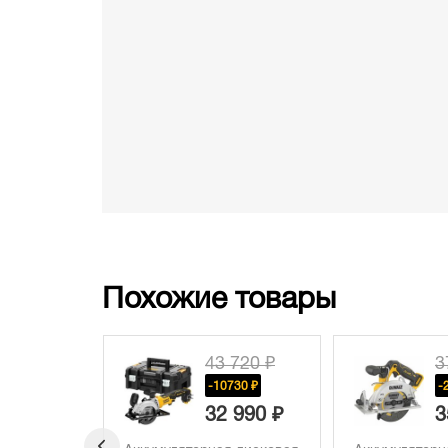
Похожие товары
 720 ₽
37 970 ₽
4
730 ₽
-2030 ₽
-
 990 ₽
35 940 ₽
3