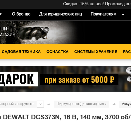
Скидка -15% на всё! Промокод внутри 
О бренде
Для юридических лиц
Покупателям
91
НЫЙ
МАГАЗИН
САДОВАЯ ТЕХНИКА
ОСНАСТКА
СИСТЕМЫ ХРАНЕНИЯ
РА
яторный инструмент
Циркулярные (дисковые) пилы
DEWALT DCS373N, 18 В, 140 мм, 3700 об/