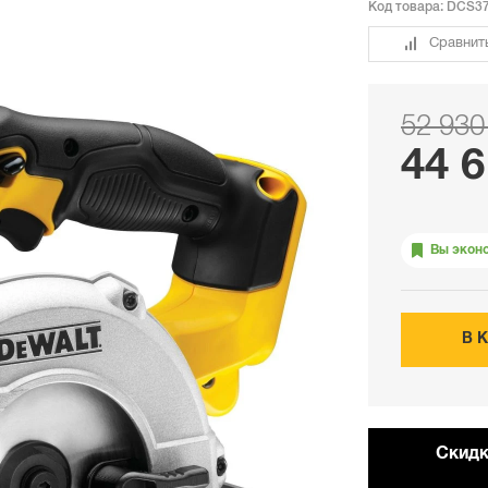
Код товара:
DCS37
Сравнит
52 930
44 6
Вы экон
В 
Cкидк