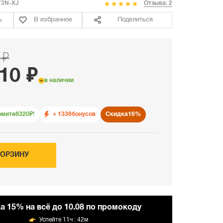
3N-XJ
Отзыва: 2
ь
В избранное
Поделиться
 ₽
10 ₽
в наличии
омите
8320
₽!
+ 1338
бонусов
Скидка
16%
КОРЗИНУ
а 15% на всё до 10.08 по промокоду
11ч : 42м