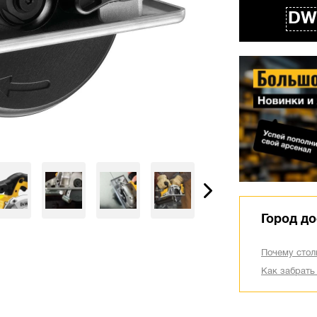
DW
Город до
Почему стол
Как забрать