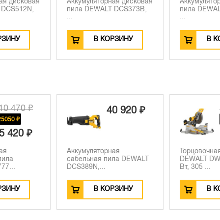
ая дисковая
Аккумуляторная дисковая
Аккумулято
 DCS373B,
пила DEWALT DCS571B,
пила DEWAL
...
...
РЗИНУ
В КОРЗИНУ
В К
171 560 ₽
0 920 ₽
-35570 ₽
135 990 ₽
ая
Торцовочная пила
Аллигаторн
ила DEWALT
DEWALT DWS780, 1675
DEWALT DW
Вт, 305 ...
Вт, 300...
РЗИНУ
В КОРЗИНУ
В К