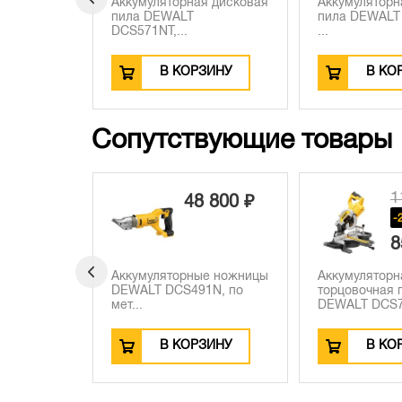
я дисковая
Аккумуляторная дисковая
Аккумуляторн
пила DEWALT DCS512N,
пила DEWALT
...
...
ЗИНУ
В КОРЗИНУ
В КО
Сопутствующие товары
110 470 ₽
 800 ₽
4
-25050 ₽
85 420 ₽
е ножницы
Аккумуляторная
Аккумуляторн
1N, по
торцовочная пила
сабельная п
DEWALT DCS777...
DCS389N,...
ЗИНУ
В КОРЗИНУ
В КО