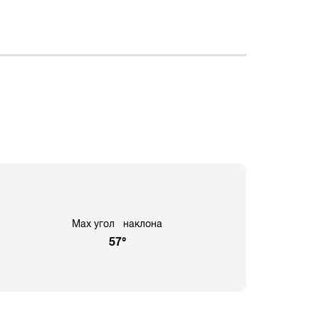
Max угол наклона
57°