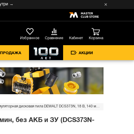
→
Кабинет
Избранное
Сравнение
Корзина
СПРОДАЖА
АКЦИИ
Аккумуляторная дисковая пила DEWALT DCS373N, 18 В, 140 мм, 3700 об/мин, без АКБ и ЗУ (DCS373N-XJ)
мин, без АКБ и ЗУ (DCS373N-