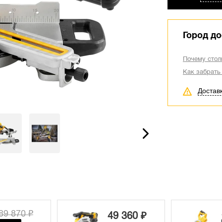
Город до
Почему стол
Как забрать
Достав
89 870 ₽
49 360 ₽