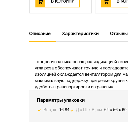
ЗИНУ
В КОРЗИНУ
В КО
Описание
Характеристики
Отзывы
Торцовочная пила оснащена индикацией лини
угла реза обеспечивает точную и последовате
изоляцией охлаждается вентилятором для ма
максимальную поддержку при резке крупных з
удобства транспортировки и хранения.
Параметры упаковки
Вес, кг:
16.84
Д х Ш х В, см:
64 x 56 x 60