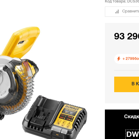
Код товара:
DCS36
Сравнит
93 29
+ 2799
бо
В 
Cкидк
DW