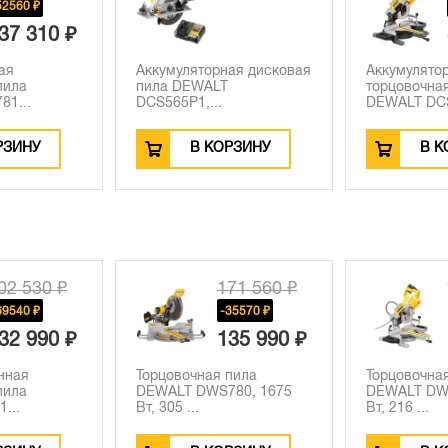
52560 ₽
37 310 ₽
ая
Аккумуляторная дисковая
Аккумулято
пила
пила DEWALT
торцовочна
1...
DCS565P1,...
DEWALT DCS
РЗИНУ
В КОРЗИНУ
В К
02 530 ₽
171 560 ₽
69540 ₽
-35570 ₽
32 990 ₽
135 990 ₽
нная
Торцовочная пила
Торцовочна
пила
DEWALT DWS780, 1675
DEWALT DW
...
Вт, 305 ...
Вт, 216 ...