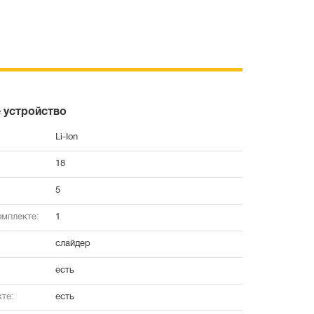
 устройство
Li-Ion
18
5
омплекте:
1
слайдер
есть
те:
есть