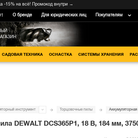
5% на всё! Промокод внутри →
О бренде
Для юридических лиц
Покупателям
91
НЫЙ
МАГАЗИН
САДОВАЯ ТЕХНИКА
ОСНАСТКА
СИСТЕМЫ ХРАНЕНИЯ
РА
яторный инструмент
Торцовочные пилы
ла DEWALT DCS365P1, 18 В, 184 мм, 3750