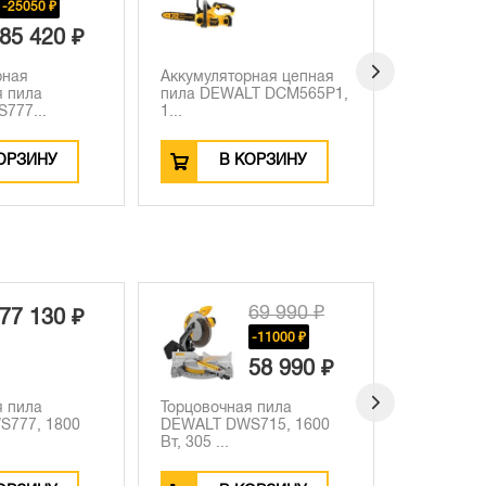
-25050 ₽
85 420 ₽
рная
Аккумуляторная цепная
Аккумулят
я пила
пила DEWALT DCM565P1,
торцовочн
777...
1...
DEWALT D
ОРЗИНУ
В КОРЗИНУ
В
69 990 ₽
77 130 ₽
-11000 ₽
58 990 ₽
я пила
Торцовочная пила
Аккумуля
S777, 1800
DEWALT DWS715, 1600
перфорат
Вт, 305 ...
DCH172N, 1