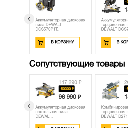
50 ₽
-
 230 ₽
1
я дисковая
Аккумуляторная дисковая
Аккумуляторн
CS572N,
пила DEWALT
торцовочная 
DCS570P1T...
DEWALT DCS78
ЗИНУ
В КОРЗИНУ
В КО
Сопутствующие товары
 050 ₽
147 290 ₽
2
390 ₽
-50300 ₽
-
 660 ₽
96 990 ₽
1
й
Аккумуляторная дисковая
Комбинирова
ALT
настольная пила
торцовочная 
.
DEWAL...
DEWALT D2711