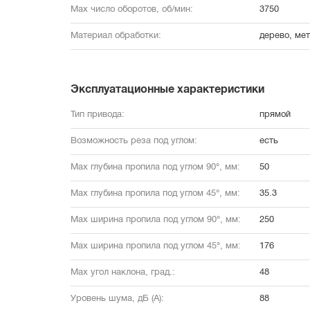
Max число оборотов, об/мин:
3750
Материал обработки:
дерево, ме
Эксплуатационные характеристики
Тип привода:
прямой
Возможность реза под углом:
есть
Max глубина пропила под углом 90°, мм:
50
Max глубина пропила под углом 45°, мм:
35.3
Max ширина пропила под углом 90°, мм:
250
Max ширина пропила под углом 45°, мм:
176
Max угол наклона, град.:
48
Уровень шума, дБ (А):
88