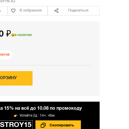
5P1N-XJ
ь
В избранное
Поделиться
0 ₽
в наличии
нусов
КОРЗИНУ
а 15% на всё до 10.08 по промокоду
2д : 14ч : 46м
STROY15