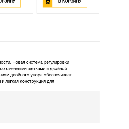
ОРЗИНУ
В КОРЗИНУ
В
ости. Новая система регулировки
ь со сменными щетками и двойной
низм двойного упора обеспечивает
 и легкая конструкция для