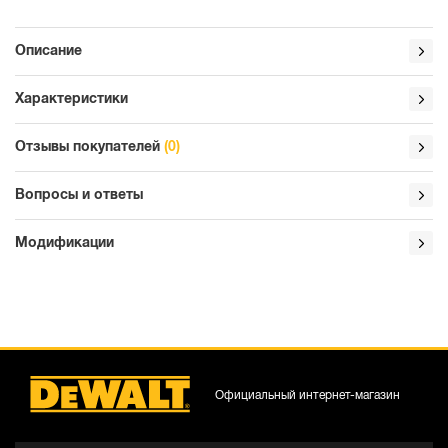
Описание
Характеристики
Отзывы покупателей
(0)
Вопросы и ответы
Модификации
Официальный интернет-магазин
DCS350NT-XJ
DCS350N-XJ
D
Аккумуляторный болторез DEWALT
Аккумуляторный болторез DEWALT
А