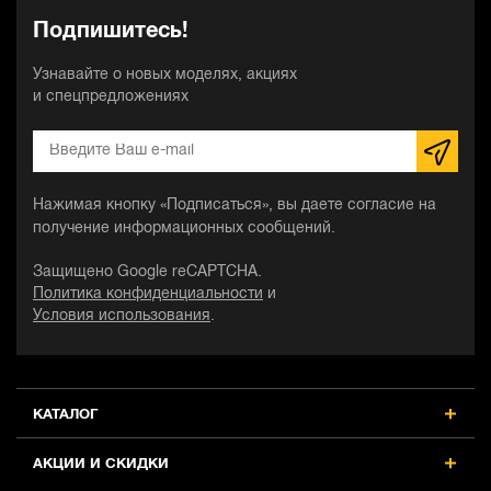
DCS350NT, 18 В, M6-M12, без АКБ и
DCS350N, 18 В, M6-M12, без АКБ и
D
Подпишитесь!
ЗУ, в кейсе TSTAK (DCS350NT-XJ)
ЗУ
А
X
Узнавайте о новых моделях, акциях
86 300 ₽
82 850 ₽
и спецпредложениях
55 990 ₽
75 990 ₽
Тип инструмента
Тип инструмента
Т
болторез
болторез
б
Нажимая кнопку «Подписаться», вы даете согласие на
Источник питания
Источник питания
И
получение информационных сообщений.
аккумулятор
аккумулятор
а
Защищено Google reCAPTCHA.
Тип двигателя
Тип двигателя
Т
Политика конфиденциальности
и
щеточный
щеточный
щ
Условия использования
.
КАТАЛОГ
АКЦИИ И СКИДКИ