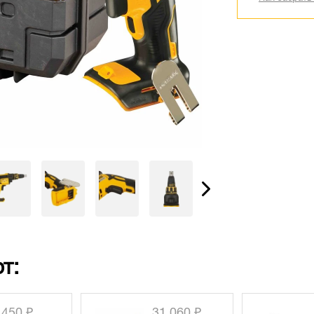
т:
1 060 ₽