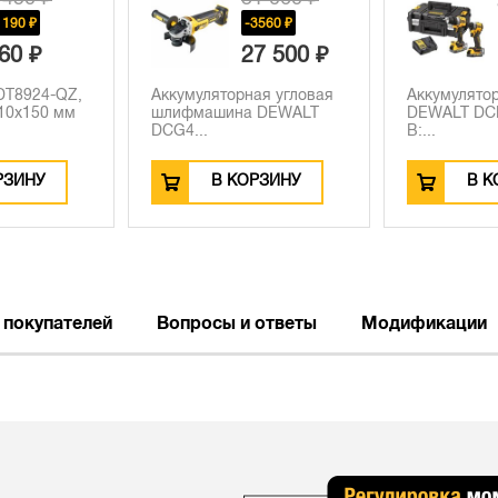
81 910 ₽
3560 ₽
7 500 ₽
ая угловая
Аккумуляторный набор
Аккумулято
 DEWALT
DEWALT DCK2050H2T, 18
реноватор 
В:...
DCS355N, 18
РЗИНУ
В КОРЗИНУ
В К
 покупателей
Вопросы и ответы
Модификации