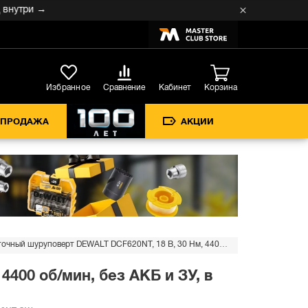
 →
Кабинет
Избранное
Сравнение
Корзина
СПРОДАЖА
АКЦИИ
Аккумуляторный ленточный шуруповерт DEWALT DCF620NT, 18 В, 30 Нм, 4400 об/мин, без АКБ и ЗУ, в кейсе TSTAK (DCF620NT-QW)
400 об/мин, без АКБ и ЗУ, в