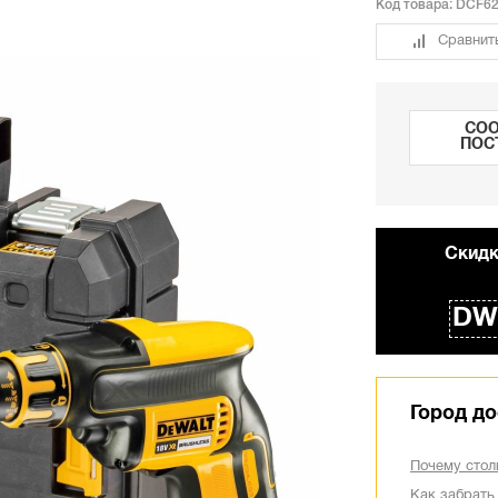
Код товара:
DCF6
Сравнит
СОО
ПОС
Cкидк
DW
Город до
Почему стол
Как забрать