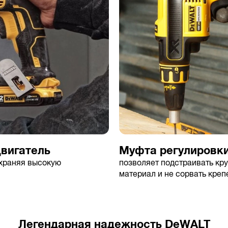
вигатель
Муфта регулировк
охраняя высокую
позволяет подстраивать кр
материал и не сорвать креп
Легендарная надежность DeWALT