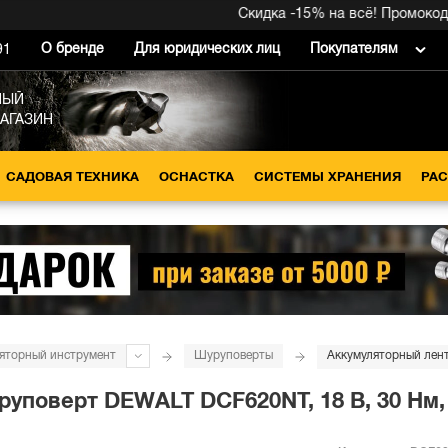
Скидка -15% на всё! Промокод внутри
О бренде
Для юридических лиц
Покупателям
91
НЫЙ
МАГАЗИН
САДОВАЯ ТЕХНИКА
ОСНАСТКА
СИСТЕМЫ ХРАНЕНИЯ
РА
яторный инструмент
Шуруповерты
поверт DEWALT DCF620NT, 18 В, 30 Нм, 4