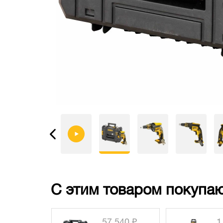
С этим товаром покупаю
 540 ₽
1 450 ₽
3