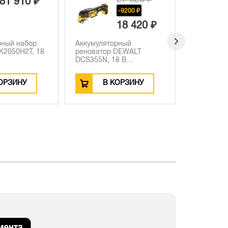
-9200 ₽
-18770 ₽
18 420 ₽
31 170 ₽
рный
Аккумуляторная дрель-
Аккумуля
DEWALT
шуруповерт DEWALT
DCB184, Li
 В...
DCD791...
Ач...
ОРЗИНУ
В КОРЗИНУ
В