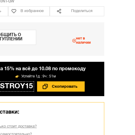
20NT-QW
ь
В избранное
Поделиться
БЩИТЬ О
нет в
ТУПЛЕНИИ
наличии
а 15% на всё до 10.08 по промокоду
1д : 9ч : 51м
STROY15
ставки:
ько стоит доставка?
 самостоятельно?