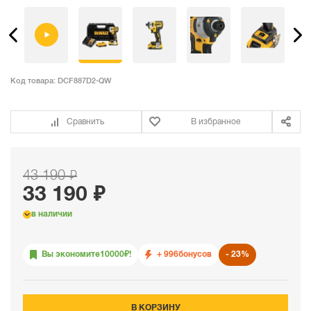
Код товара:
DCF887D2-QW
Сравнить
В избранное
43 190 ₽
33 190 ₽
в наличии
Вы экономите
10000
₽!
+ 996
бонусов
23%
В КОРЗИНУ