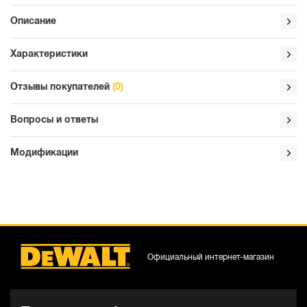
Описание
Характеристики
Отзывы покупателей
(0)
Вопросы и ответы
Модификации
Официальный интернет-магазин
DCF887P1N-XJ
DCF887N-XJ
Аккумуляторный шуруповерт
Аккумуляторный шуруповерт
DEWALT DCF887P1, 18 В, 205 Нм,
DEWALT DCF887N, 18 В, 205 Нм, 3800