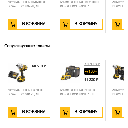
Аккумуляторный шуруповерт
Аккумуляторный шуруповерт
Аккумулят
DEWALT DCF809NT, 18...
DEWALT DCF850NT, 18...
DEWALT DCF
В КОРЗИНУ
В КОРЗИНУ
Сопутствующие товары
48 330 ₽
60 510 ₽
-7100 ₽
41 230 ₽
Аккумуляторный гайковерт
Аккумуляторный рубанок
Аккумулято
DEWALT DCF961P1, 18 ...
DEWALT DCP580NT, 18 В,...
DEWALT DCF
В КОРЗИНУ
В КОРЗИНУ