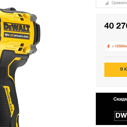
Сравнит
40 27
+ 1208
бо
В 
Cкидк
DW