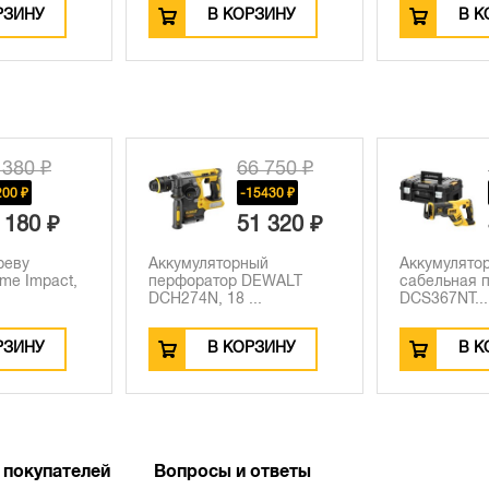
РЗИНУ
В КОРЗИНУ
В К
6 750 ₽
51 790 ₽
15430 ₽
-2800 ₽
1 320 ₽
48 990 ₽
ный
Аккумуляторная
Аккумулято
DEWALT
сабельная пила DEWALT
DEWALT DCS
..
DCS367NT...
...
РЗИНУ
В КОРЗИНУ
В К
 покупателей
Вопросы и ответы