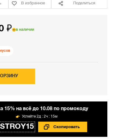
ь
В избранное
Поделиться
0 ₽
в наличии
нусов
КОРЗИНУ
а 15% на всё до 10.08 по промокоду
2д : 2ч : 15м
STROY15