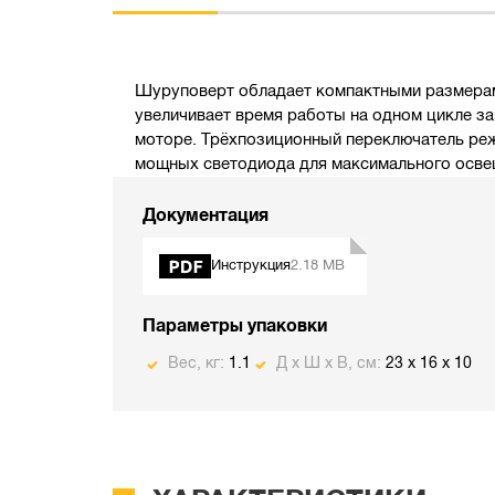
Шуруповерт обладает компактными размерами
увеличивает время работы на одном цикле з
моторе. Трёхпозиционный переключатель ре
мощных светодиода для максимального осве
Документация
Инструкция
2.18 MB
Параметры упаковки
Вес, кг:
1.1
Д х Ш х В, см:
23 x 16 x 10