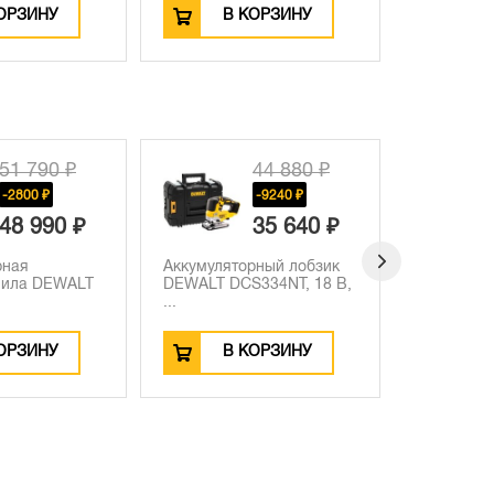
ОРЗИНУ
В КОРЗИНУ
В
44 880 ₽
45 950 ₽
-9240 ₽
-11360 ₽
35 640 ₽
34 590 ₽
рный лобзик
Аккумуляторный
Аккумуля
334NT, 18 В,
гайковерт DEWALT
POWERST
DCF891NT, 18 ...
Li-Ion...
ОРЗИНУ
В КОРЗИНУ
В