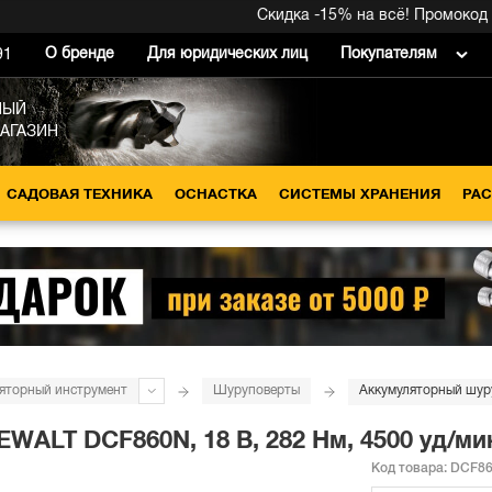
Скидка -15% на всё! Промокод внутр
О бренде
Для юридических лиц
Покупателям
91
НЫЙ
МАГАЗИН
САДОВАЯ ТЕХНИКА
ОСНАСТКА
СИСТЕМЫ ХРАНЕНИЯ
РА
яторный инструмент
Шуруповерты
ALT DCF860N, 18 В, 282 Нм, 4500 уд/мин
Код товара:
DCF86