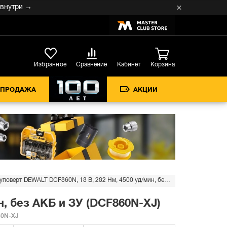
и →
Кабинет
Избранное
Сравнение
Корзина
СПРОДАЖА
АКЦИИ
Аккумуляторный шуруповерт DEWALT DCF860N, 18 В, 282 Нм, 4500 уд/мин, без АКБ и ЗУ (DCF860N-XJ)
, без АКБ и ЗУ (DCF860N-XJ)
0N-XJ