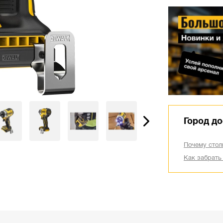
Город до
Почему стол
Как забрать