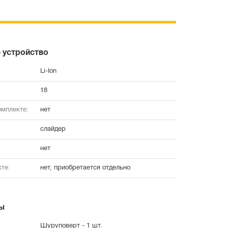
 устройство
Li-Ion
18
омплекте:
нет
слайдер
нет
те:
нет, приобретается отдельно
ы
Шуруповерт - 1 шт.