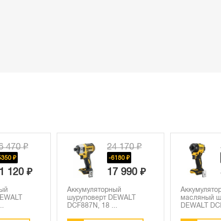
4 170 ₽
43 770 ₽
6180 ₽
-5190 ₽
7 990 ₽
38 580 ₽
ный
Аккумуляторный
Аккумулято
DEWALT
масляный шуруповерт
шуруповерт
..
DEWALT DCF...
DCF850D2T, 