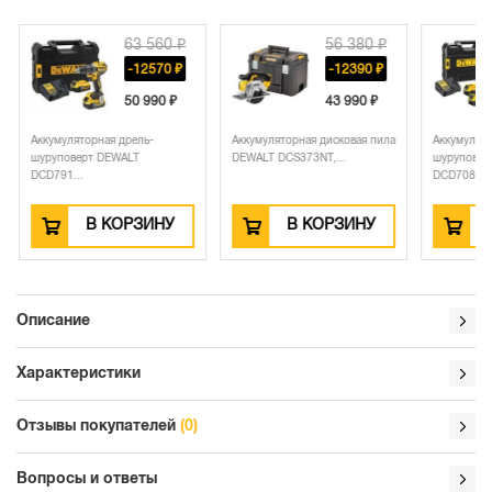
63 560 ₽
56 380 ₽
-12570 ₽
-12390 ₽
50 990 ₽
43 990 ₽
Аккумуляторная дрель-
Аккумуляторная дисковая пила
Аккумулято
шуруповерт DEWALT
DEWALT DCS373NT,...
шуруповер
DCD791...
DCD708...
В КОРЗИНУ
В КОРЗИНУ
Описание
Характеристики
Отзывы покупателей
(0)
Вопросы и ответы