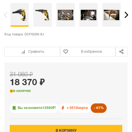
Код товара:
DCF622N-XJ
Сравнить
В избранное
31 060 ₽
18 370 ₽
в наличии
Вы экономите
12690
₽!
+ 551
бонуса
41%
В КОРЗИНУ