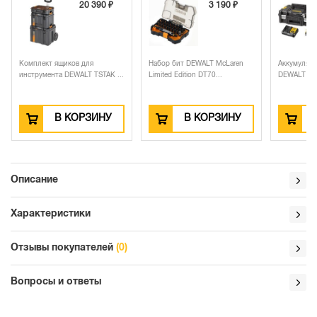
20 390 ₽
3 190 ₽
Комплект ящиков для
Набор бит DEWALT McLaren
Аккумулят
инструмента DEWALT TSTAK ...
Limited Edition DT70...
DEWALT DCK
В КОРЗИНУ
В КОРЗИНУ
Описание
Характеристики
Отзывы покупателей
(0)
Вопросы и ответы