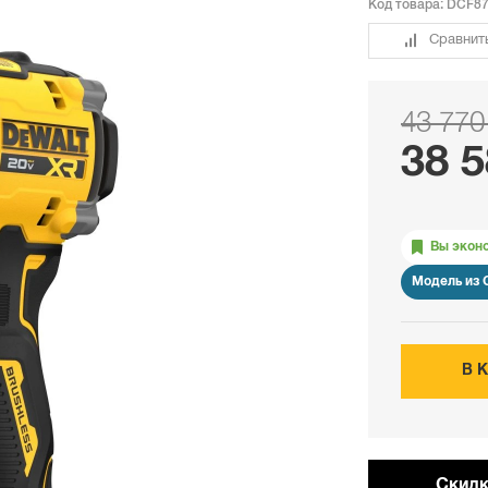
Код товара:
DCF87
Сравнит
43 770
38 5
Вы экон
Модель из
В 
Cкидк