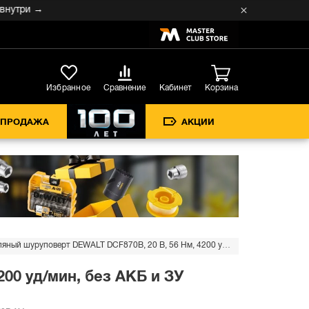
→
Кабинет
Избранное
Сравнение
Корзина
СПРОДАЖА
АКЦИИ
Аккумуляторный масляный шуруповерт DEWALT DCF870B, 20 В, 56 Нм, 4200 уд/мин, без АКБ и ЗУ (DCF870B-XJ)
00 уд/мин, без АКБ и ЗУ