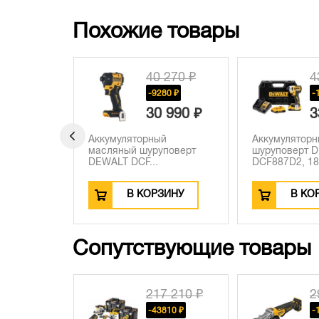
Похожие товары
 270 ₽
43 190 ₽
4
80 ₽
-10000 ₽
-
 990 ₽
33 190 ₽
4
й
Аккумуляторный
Аккумулятор
поверт
шуруповерт DEWALT
шуруповерт 
DCF887D2, 18...
DCF860NT, 18.
ЗИНУ
В КОРЗИНУ
В КО
Сопутствующие товары
7 210 ₽
29 990 ₽
7
810 ₽
-1500 ₽
-