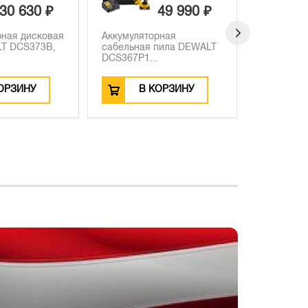
49 990 ₽
206 440 ₽
рная
Набор DEWALT
Торцовочн
пила DEWALT
DCK685P3T, 18 В:
DEWALT D
перфоратор + ди...
Вт, 216 ...
ОРЗИНУ
В КОРЗИНУ
В