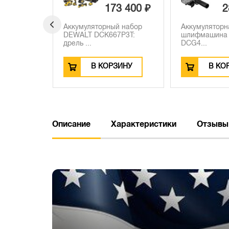
3 400 ₽
28 490 ₽
4
й набор
Аккумуляторная угловая
Аккумулятор
7P3T:
шлифмашина DEWALT
скобозабивно
DCG4...
DEWALT ...
ЗИНУ
В КОРЗИНУ
В КО
Описание
Характеристики
Отзывы