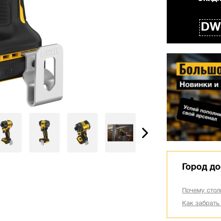
DW
Город до
Почему стол
Как забрать