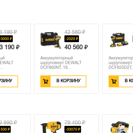
2 580 ₽
49 480 ₽
2020 ₽
-4840 ₽
0 560 ₽
44 640 ₽
ный
Аккумуляторный
Аккумулято
DEWALT
шуруповерт DEWALT
DEWALT DCK
..
DCF850D2T, 1...
В:...
РЗИНУ
В КОРЗИНУ
В К
9 400 ₽
45 000 ₽
33070 ₽
-14370 ₽