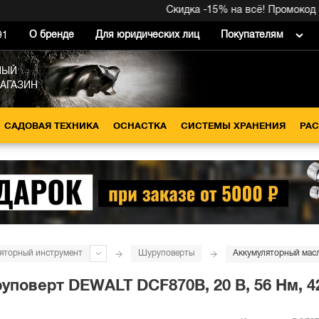
Скидка -15% на всё! Промокод внутри 
О бренде
Для юридических лиц
Покупателям
91
НЫЙ
МАГАЗИН
САДОВАЯ ТЕХНИКА
ОСНАСТКА
СИСТЕМЫ ХРАНЕНИЯ
РА
яторный инструмент
Шуруповерты
оверт DEWALT DCF870B, 20 В, 56 Нм, 42