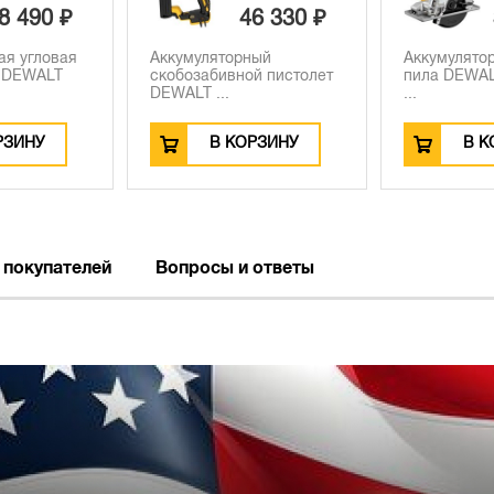
6 330 ₽
30 630 ₽
ный
Аккумуляторная дисковая
Аккумулято
й пистолет
пила DEWALT DCS373B,
сабельная 
...
DCS367P1...
РЗИНУ
В КОРЗИНУ
В К
 покупателей
Вопросы и ответы