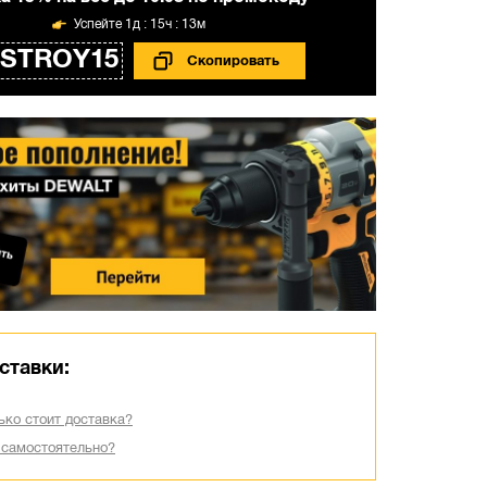
1д : 15ч : 13м
STROY15
ставки:
ько стоит доставка?
 самостоятельно?