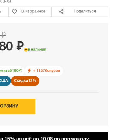
0B-XJ
ь
В избранное
Поделиться
 ₽
80 ₽
в наличии
омите
5190
₽!
+ 1157
бонусов
 США
Скидка
12%
КОРЗИНУ
а 15% на всё до 10.08 по промокоду