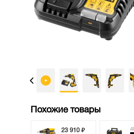
Похожие товары
49 180 ₽
5
 910 ₽