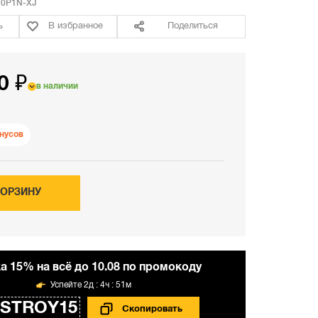
0P1N-XJ
ь
В избранное
Поделиться
0 ₽
в наличии
нусов
КОРЗИНУ
а 15% на всё до 10.08 по промокоду
2д : 4ч : 51м
STROY15