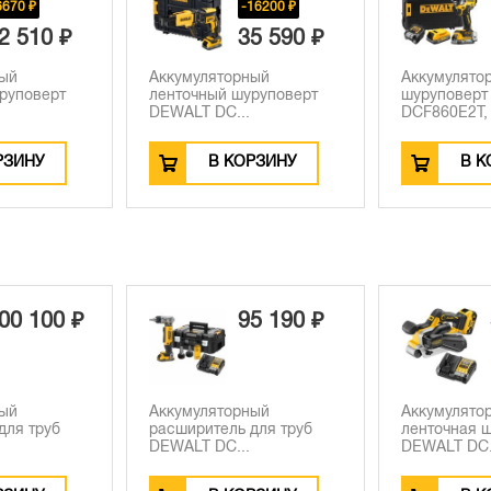
16200 ₽
5 590 ₽
ный
Аккумуляторный
Аккумулято
руповерт
шуруповерт DEWALT
шуруповерт
DCF860E2T, 1...
DCF887N, 18 
РЗИНУ
В КОРЗИНУ
В К
5 190 ₽
52 390 ₽
ный
Аккумуляторная
Аккумулято
для труб
ленточная шлифмашина
ленточная 
DEWALT DC...
DEWALT DC.