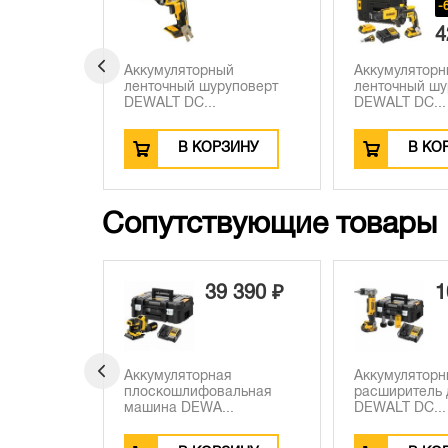
-6670 ₽
-
42 510 ₽
3
й
Аккумуляторный
Аккумулятор
уповерт
ленточный шуруповерт
ленточный шу
DEWALT DC...
DEWALT DC...
ЗИНУ
В КОРЗИНУ
В КО
Сопутствующие товары
 390 ₽
100 100 ₽
9
я
Аккумуляторный
Аккумулятор
альная
расширитель для труб
расширитель 
.
DEWALT DC...
DEWALT DC...