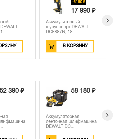
-6180 ₽
-5280 ₽
17 990 ₽
27 990 ₽
рный
Аккумуляторный
Аккумуля
 DEWALT
шуруповерт DEWALT
шурупове
...
DCF888B, 20 ...
DCF622B, 2
ОРЗИНУ
В КОРЗИНУ
В
58 180 ₽
48 390 ₽
рная
Аккумуляторная дисковая
Аккумулят
шлифмашина
пила DEWALT
шлифмаш
..
DCS571P1T...
DCG4...