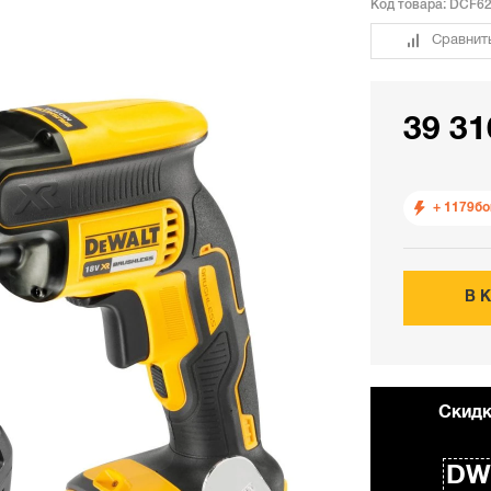
Код товара:
DCF62
Сравнит
39 31
+ 1179
бо
В 
Cкидк
DW