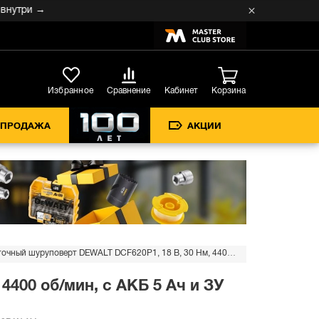
→
Кабинет
Избранное
Сравнение
Корзина
СПРОДАЖА
АКЦИИ
Аккумуляторный ленточный шуруповерт DEWALT DCF620P1, 18 В, 30 Нм, 4400 об/мин, с АКБ 5 Ач и ЗУ (DCF620P1N-XJ)
400 об/мин, с АКБ 5 Ач и ЗУ