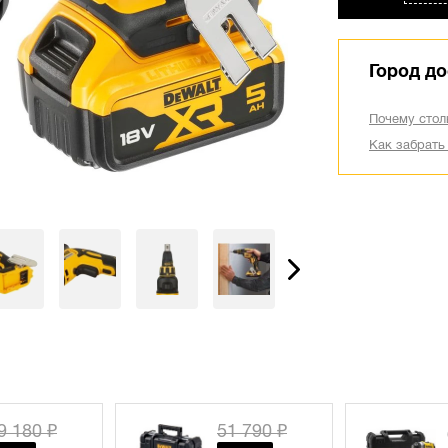
Город до
Почему стол
Как забрать
1 790 ₽
64 600 ₽