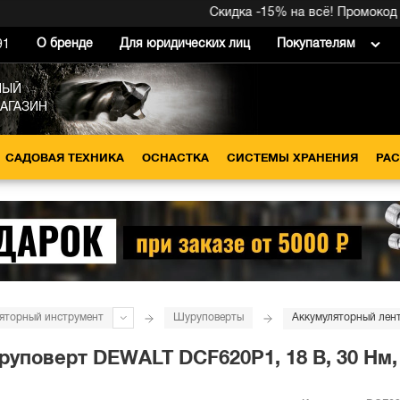
Скидка -15% на всё! Промокод внутри 
О бренде
Для юридических лиц
Покупателям
91
НЫЙ
МАГАЗИН
САДОВАЯ ТЕХНИКА
ОСНАСТКА
СИСТЕМЫ ХРАНЕНИЯ
РА
яторный инструмент
Шуруповерты
поверт DEWALT DCF620P1, 18 В, 30 Нм, 4