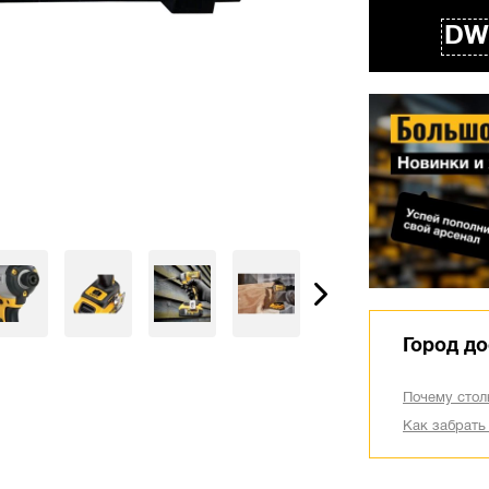
DW
Город до
Почему стол
Как забрать