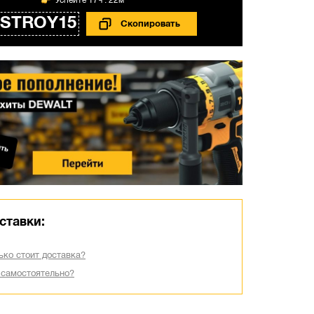
17ч : 22м
STROY15
ставки:
ько стоит доставка?
 самостоятельно?