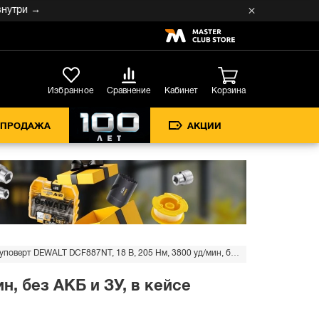
→
Кабинет
Избранное
Сравнение
Корзина
СПРОДАЖА
АКЦИИ
Аккумуляторный шуруповерт DEWALT DCF887NT, 18 В, 205 Нм, 3800 уд/мин, без АКБ и ЗУ, в кейсе (DCF887NT-XJ)
, без АКБ и ЗУ, в кейсе