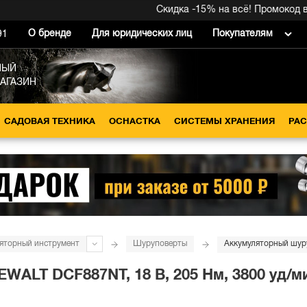
Скидка -15% на всё! Промокод внутри 
О бренде
Для юридических лиц
Покупателям
91
НЫЙ
МАГАЗИН
САДОВАЯ ТЕХНИКА
ОСНАСТКА
СИСТЕМЫ ХРАНЕНИЯ
РА
яторный инструмент
Шуруповерты
ALT DCF887NT, 18 В, 205 Нм, 3800 уд/мин