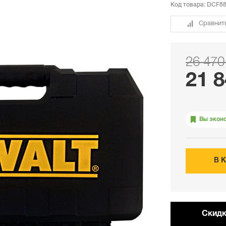
Код товара:
DCF88
Сравнит
26 470
21 8
Вы экон
В 
Cкидк