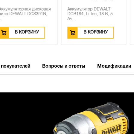
ая дисковая
Аккумулятор DEWALT
Угловая ш
 DCS391N,
DCB184, Li-Ion, 18 В, 5
DEWALT DWE
Ач...
Вт, 1...
РЗИНУ
В КОРЗИНУ
В К
 покупателей
Вопросы и ответы
Модификации