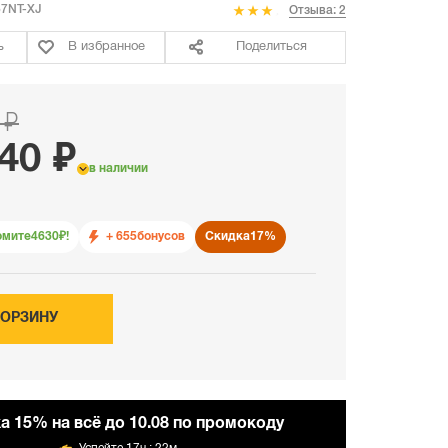
7NT-XJ
Отзыва: 2
ь
В избранное
Поделиться
 ₽
40 ₽
в наличии
омите
4630
₽!
+ 655
бонусов
Скидка
17%
КОРЗИНУ
а 15% на всё до 10.08 по промокоду