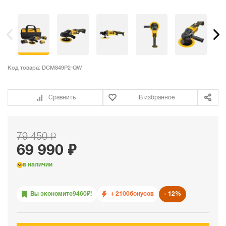
Код товара:
DCM849P2-QW
Сравнить
В избранное
79 450 ₽
69 990 ₽
в наличии
Вы экономите
9460
₽!
+ 2100
бонусов
12%