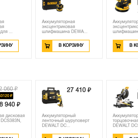
-1930 ₽
27 990 ₽
ая
Аккумуляторная
Аккумулято
ая
эксцентриковая
полироваль
DEWA...
шлифмашина DEWA...
DEWALT DC.
РЗИНУ
В КОРЗИНУ
В К
189 870 ₽
7 410 ₽
-52560 ₽
137 310 ₽
ный
Аккумуляторная
Аккумулятор
руповерт
торцовочная пила
шлифмашин
DEWALT DCS781...
DCG4...