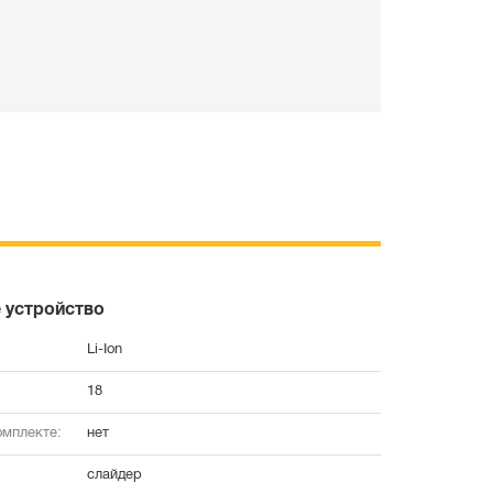
 устройство
Li-Ion
18
омплекте:
нет
слайдер