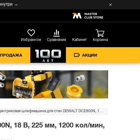
и →
Кабинет
Избранное
Сравнение
Корзина
СПРОДАЖА
АКЦИИ
Аккумуляторная эксцентриковая шлифмашина для стен DEWALT DCE800N, 18 В, 225 мм, 1200 кол/мин, без АКБ и ЗУ (DCE800N-XJ)
 18 В, 225 мм, 1200 кол/мин,