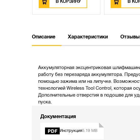
ЗИНУ
В КОРЗИНУ
В КО
Описание
Характеристики
Отзывы
Аккумуляторная эксцентриковая шлифмашина
работу без перезаряда аккумулятора. Преду
помощью зажима или на липучке. Возможнос
технологией Wireless Tool Control, которая
Дополнительные отверстия в подошве для удал
пуска.
Документация
Инструкция
5.19 MB