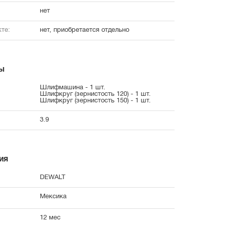
нет
те:
нет, приобретается отдельно
ы
Шлифмашина - 1 шт.
Шлифкруг (зернистость 120) - 1 шт.
Шлифкруг (зернистость 150) - 1 шт.
3.9
ия
DEWALT
Мексика
12 мес