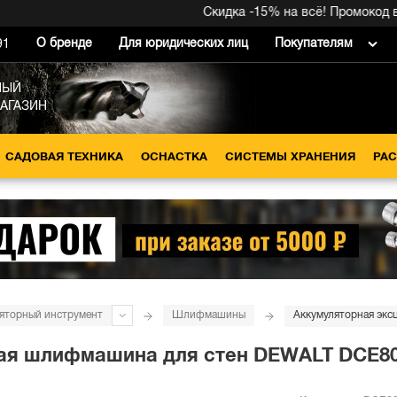
Скидка -15% на всё! Промокод внутр
О бренде
Для юридических лиц
Покупателям
91
НЫЙ
МАГАЗИН
САДОВАЯ ТЕХНИКА
ОСНАСТКА
СИСТЕМЫ ХРАНЕНИЯ
РА
яторный инструмент
Шлифмашины
я шлифмашина для стен DEWALT DCE800N,