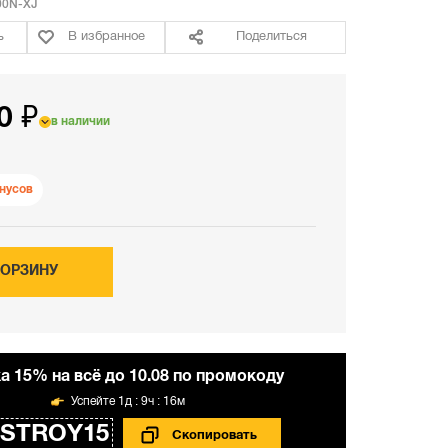
0N-XJ
ь
В избранное
Поделиться
0 ₽
в наличии
нусов
КОРЗИНУ
а 15% на всё до 10.08 по промокоду
1д : 9ч : 16м
STROY15