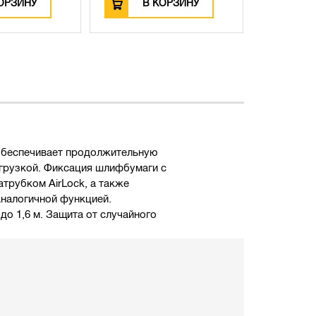
ОРЗИНУ
В КОРЗИНУ
В
обеспечивает продолжительную
грузкой. Фиксация шлифбумаги с
рубком AirLock, а также
аналогичной функцией.
до 1,6 м. Защита от случайного