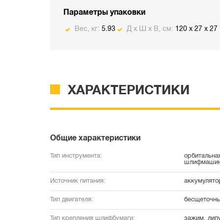
Параметры упаковки
Вес, кг:
5.93
Д х Ш х В, см:
120 x 27 x 27
ХАРАКТЕРИСТИКИ
Общие характеристики
Тип инструмента:
орбитальная
шлифмаши
Источник питания:
аккумулято
Тип двигателя:
бесщеточн
Тип крепления шлифбумаги:
зажим, лип