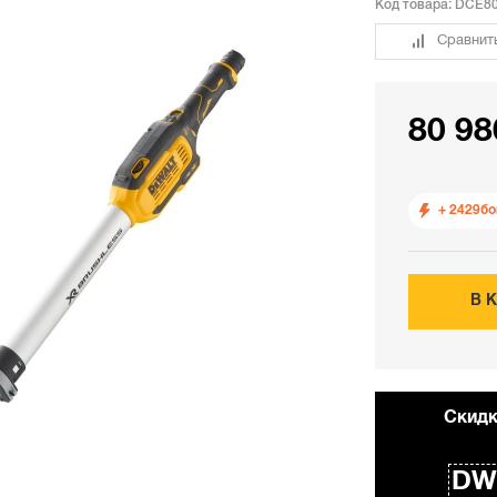
Код товара:
DCE80
Сравнит
80 98
+ 2429
бо
В 
Cкидк
DW