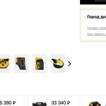
Город до
Почему стол
Как забрать
29 920 ₽
3 340 ₽