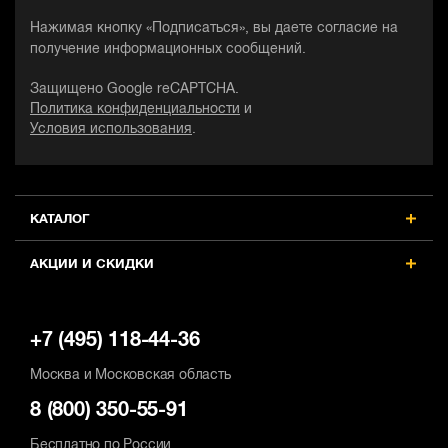
реноватор
р
реноватор
(многофункциональный
(
(многофункциональный
Нажимая кнопку «Подписаться», вы даете согласие на
инструмент)
и
инструмент)
получение информационных сообщений.
Источник питания
И
Источник питания
Защищено Google reCAPTCHA.
аккумулятор
а
аккумулятор
Политика конфиденциальности
и
Условия использования
.
Тип двигателя
Т
Тип двигателя
бесщеточный
б
бесщеточный
Потребляемая мощность, Вт
П
Потребляемая мощность, Вт
300
3
300
КАТАЛОГ
Max частота колебаний, кол/мин
M
Max частота колебаний, кол/мин
АКЦИИ И СКИДКИ
20000
2
20000
+7 (495) 118-44-36
Москва и Московская область
8 (800) 350-55-91
Бесплатно по России