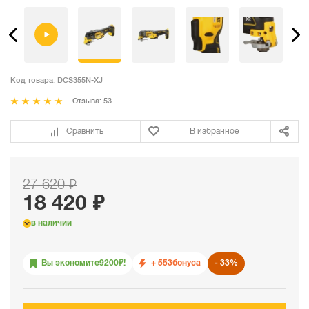
Код товара:
DCS355N-XJ
Отзыва: 53
Сравнить
В избранное
27 620 ₽
18 420 ₽
в наличии
Вы экономите
9200
₽!
+ 553
бонуса
33%