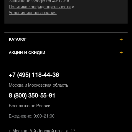
Защищено Google reCAPTCHA.
Режим работы
Р
Режим работы
Политика конфиденциальности
и
сверление, сверление с ударом
с
сверление, сверление с ударом
Условия использования
.
Max частота вращения шпинделя,
M
Max частота вращения шпинделя,
об/мин
о
об/мин
910
9
910
КАТАЛОГ
Max диаметр сверления (бетон),
M
Max диаметр сверления (бетон), мм
мм
АКЦИИ И СКИДКИ
14
1
14
+7 (495) 118-44-36
Москва и Московская область
8 (800) 350-55-91
Бесплатно по России
Ежедневно: 9:00–21:00
г. Москва, 5-й Донской пр-д, д. 17