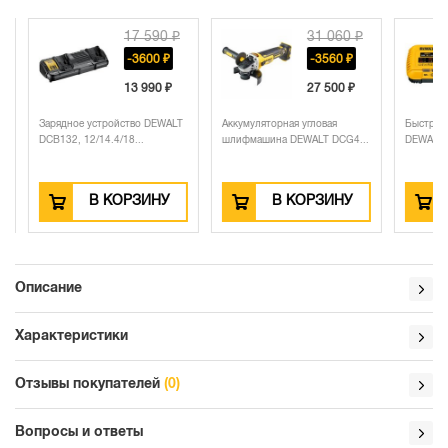
17 590 ₽
31 060 ₽
-3600 ₽
-3560 ₽
13 990 ₽
27 500 ₽
Зарядное устройство DEWALT
Аккумуляторная угловая
Быстрое за
DCB132, 12/14.4/18...
шлифмашина DEWALT DCG4...
DEWALT DCB
В КОРЗИНУ
В КОРЗИНУ
Описание
Характеристики
Отзывы покупателей
(0)
Вопросы и ответы