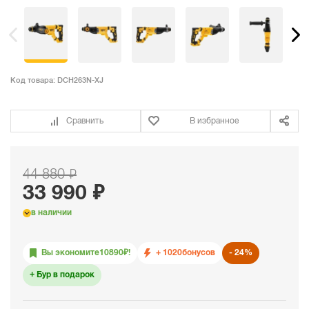
Код товара:
DCH263N-XJ
Сравнить
В избранное
44 880 ₽
33 990 ₽
в наличии
Вы экономите
10890
₽!
+ 1020
бонусов
24%
Бур в подарок