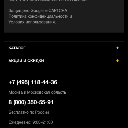
SDS-Plus
SDS-Plus
Защищено Google reCAPTCHA.
Режим работы
Режим работы
Политика конфиденциальности
и
долбление, сверление,
долбление, сверление,
Условия использования
.
сверление с ударом
сверление с ударом
Max частота вращения шпинделя,
Max частота вращения шпинделя,
об/мин
об/мин
1165
1165
КАТАЛОГ
Max диаметр сверления (бетон),
Max диаметр сверления (бетон), мм
АКЦИИ И СКИДКИ
мм
28
28
+7 (495) 118-44-36
Москва и Московская область
8 (800) 350-55-91
Бесплатно по России
Ежедневно: 9:00–21:00