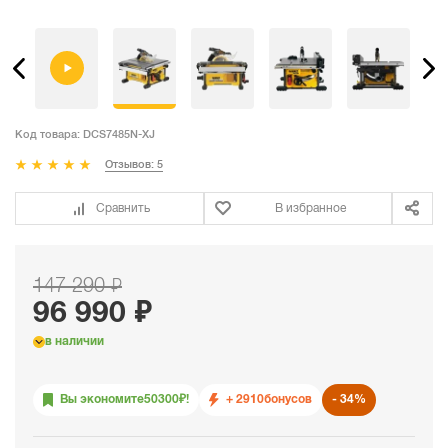
Код товара:
DCS7485N-XJ
Отзывов: 5
Сравнить
В избранное
147 290 ₽
96 990 ₽
в наличии
Вы экономите
50300
₽!
+ 2910
бонусов
34%