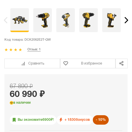
Код товара:
DCK2062E2T-QW
Отзыв: 1
Сравнить
В избранное
67 890 ₽
60 990 ₽
в наличии
Вы экономите
6900
₽!
+ 1830
бонусов
10%