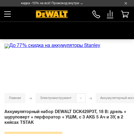
Скидка -15% на всё! Промокод внутри →
Главная
Электроинструмент
Аккумуляторный инс
Аккумуляторный набор DEWALT DCK429P3T, 18 В: дрель +
шуруповерт + перфоратор + УШМ, с 3 АКБ 5 Ач и ЗУ, в 2
кейсах TSTAK