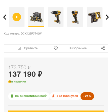
Код товара:
DCK429P3T-QW
Сравнить
В избранное
173 750 ₽
137 190 ₽
в наличии
Вы экономите
36560
₽!
+ 4116
бонусов
21%