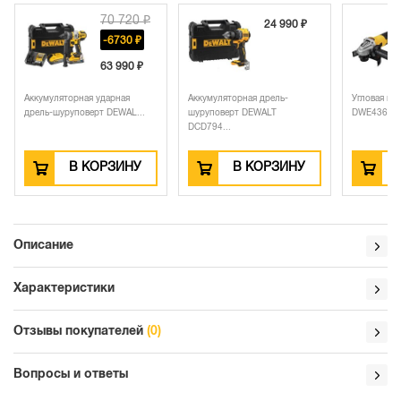
70 720 ₽
24 990 ₽
-6730 ₽
63 990 ₽
Аккумуляторная ударная
Аккумуляторная дрель-
Угловая ш
дрель-шуруповерт DEWAL...
шуруповерт DEWALT
DWE4369, 1
DCD794...
В КОРЗИНУ
В КОРЗИНУ
Описание
Характеристики
Отзывы покупателей
(0)
Вопросы и ответы