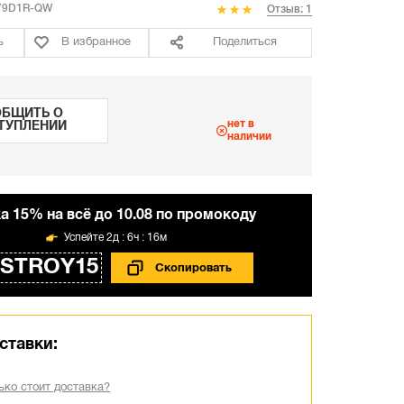
79D1R-QW
Отзыв: 1
ь
В избранное
Поделиться
БЩИТЬ О
нет в
ТУПЛЕНИИ
наличии
а 15% на всё до 10.08 по промокоду
2д : 6ч : 16м
STROY15
ставки:
ько стоит доставка?