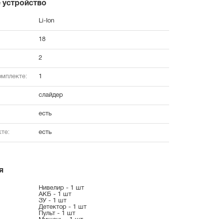
 устройство
Li-Ion
18
2
омплекте:
1
слайдер
есть
те:
есть
я
Нивелир - 1 шт
АКБ - 1 шт
ЗУ - 1 шт
Детектор - 1 шт
Пульт - 1 шт