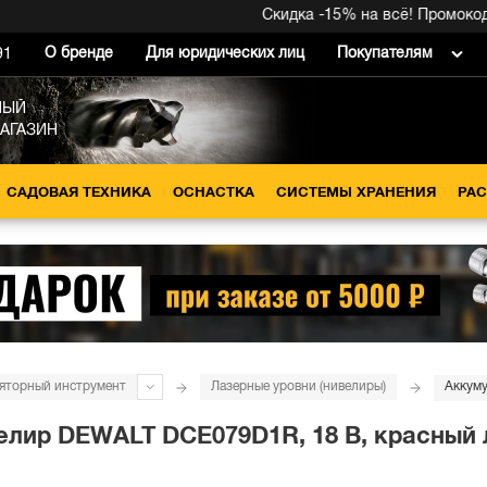
Скидка -15% на всё! Промокод вну
О бренде
Для юридических лиц
Покупателям
91
НЫЙ
МАГАЗИН
САДОВАЯ ТЕХНИКА
ОСНАСТКА
СИСТЕМЫ ХРАНЕНИЯ
РА
яторный инструмент
Лазерные уровни (нивелиры)
ир DEWALT DCE079D1R, 18 В, красный луч