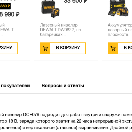
3 600 ₽
57 600 ₽
велир
Аккумуляторный
Алюминиевы
22, на
лазерный построитель
лазерных у
плоскосте...
DEWAL...
РЗИНУ
В КОРЗИНУ
В К
 покупателей
Вопросы и ответы
нивелир DCE079 подходит для работ внутри и снаружи помещ
тор 18 В, заряда которого хватит на 22 часа непрерывной экс
ровневое) и вертикальное (отвесное) выравнивание. Двойной 