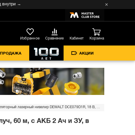
три →
Кабинет
Избранное
Сравнение
Корзина
СПРОДАЖА
АКЦИИ
Аккумуляторный лазерный нивелир DEWALT DCE079D1R, 18 В, красный луч, 60 м, с АКБ 2 Ач и ЗУ, в кейсе TSTAK (DCE079D1R-QW)
, 60 м, с АКБ 2 Ач и ЗУ, в