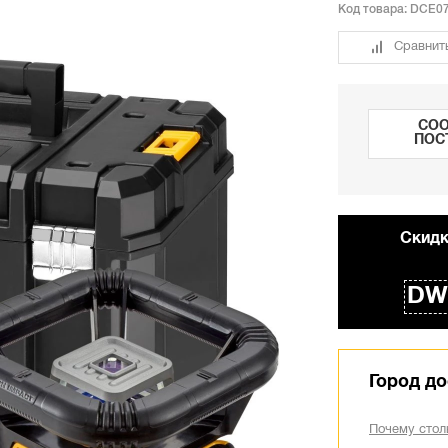
Код товара:
DCE0
Сравнит
СОО
ПОС
Cкидк
DW
Город до
Почему стол