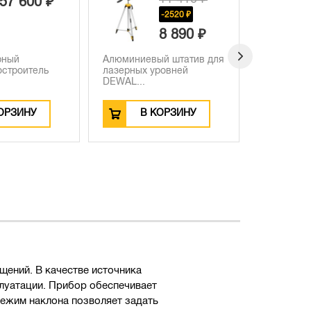
20 710 ₽
-2520 ₽
8 890 ₽
й штатив для
Аккумуляторный пистолет
Аккумуля
ровней
горячего воздуха DEWA...
строитель
DEWALT DC
ОРЗИНУ
В КОРЗИНУ
В
ений. В качестве источника
плуатации. Прибор обеспечивает
режим наклона позволяет задать