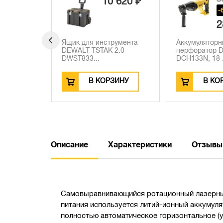
 620 ₽
3
-6680 ₽
28 990 ₽
румента
Аккумуляторный
Лазерный ни
2.0
перфоратор DEWALT
DEWALT DW08
DCH133N, 18 ...
батарейках...
ЗИНУ
В КОРЗИНУ
В КО
Описание
Характеристики
Отзывы
Cамовыравнивающийся ротационный лазерный 
питания используется литий-ионный аккумуля
полностью автоматическое горизонтальное (у