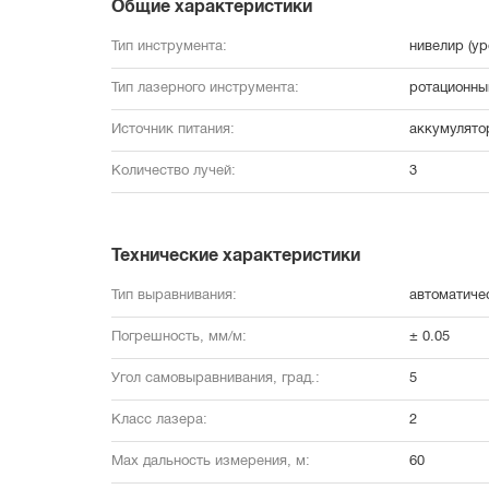
Общие характеристики
Тип инструмента:
нивелир (ур
Тип лазерного инструмента:
ротационны
Источник питания:
аккумулято
Количество лучей:
3
Технические характеристики
Тип выравнивания:
автоматиче
Погрешность, мм/м:
± 0.05
Угол самовыравнивания, град.:
5
Класс лазера:
2
Max дальность измерения, м:
60