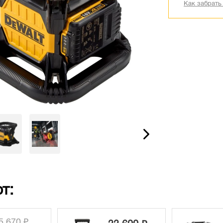
Как забрать
т: