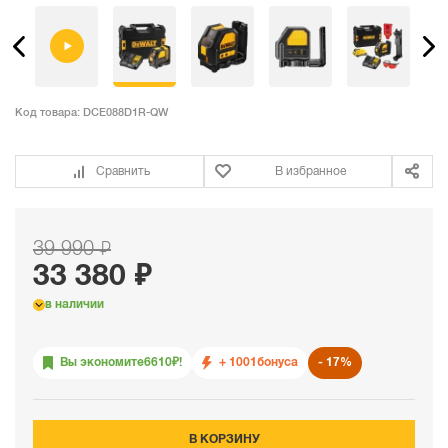
Код товара:
DCE088D1R-QW
Сравнить
В избранное
39 990 ₽
33 380 ₽
в наличии
Вы экономите
6610
₽!
+ 1001
бонуса
17%
В КОРЗИНУ