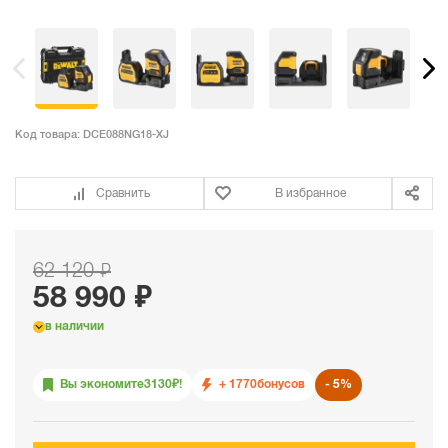
Код товара:
DCE088NG18-XJ
Сравнить
В избранное
62 120 ₽
58 990 ₽
в наличии
Вы экономите
3130
₽!
+ 1770
бонусов
5%