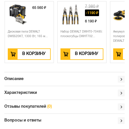
7 380 ₽
41 
65 560 ₽
-1190 ₽
-45
6 190 ₽
37 4
вая пила DEWALT
Набор DEWALT DWHT0-70485:
Аккумуляторная
0KT, 1300 Вт, 165 м...
плоскогубцы DWHT702...
полировальная машин
DEWALT DC...
В КОРЗИНУ
В КОРЗИНУ
В КОРЗ
Описание
Характеристики
Отзывы покупателей
(0)
Вопросы и ответы