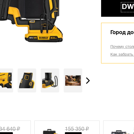
DW
Город до
Почему стол
Как забрать
55 350 ₽
98 960 ₽