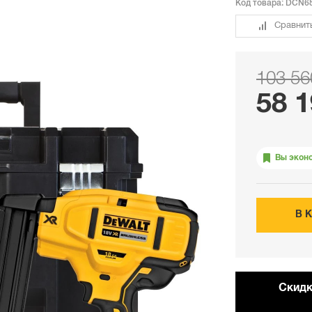
Код товара:
DCN6
Сравнит
103 56
58 1
Вы экон
В 
Cкидк