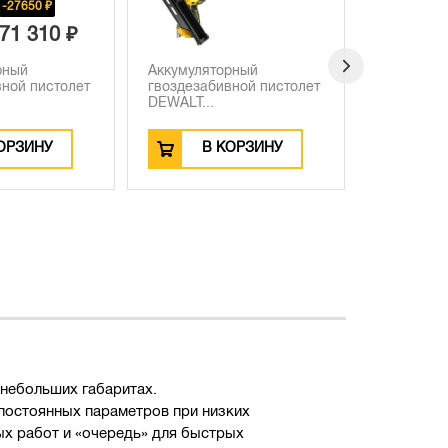
-28810 ₽
45 990 ₽
рный
Аккумуляторный
Аккумуля
вной пистолет
гвоздезабивной пистолет
гвоздезаб
DEWALT...
DEWALT...
ОРЗИНУ
В КОРЗИНУ
В
 небольших габаритах.
постоянных параметров при низких
ых работ и «очередь» для быстрых