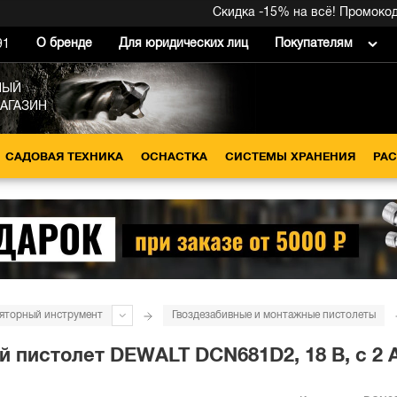
Скидка -15% на всё! Промокод вну
О бренде
Для юридических лиц
Покупателям
91
НЫЙ
МАГАЗИН
САДОВАЯ ТЕХНИКА
ОСНАСТКА
СИСТЕМЫ ХРАНЕНИЯ
РА
яторный инструмент
Гвоздезабивные и монтажные пистолеты
пистолет DEWALT DCN681D2, 18 В, c 2 А