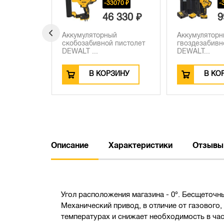
070 ₽
-34650 ₽
-
 330 ₽
99 990 ₽
9
й
Аккумуляторный
Аккумулятор
пистолет
гвоздезабивной пистолет
гвоздезабивн
DEWALT...
DEWALT...
ЗИНУ
В КОРЗИНУ
В КО
Описание
Характеристики
Отзывы
Угол расположения магазина - 0°. Бесщеточн
Механический привод, в отличие от газовог
температурах и снижает необходимость в ча