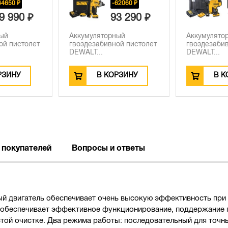
62060 ₽
-27650 ₽
3 290 ₽
71 310 ₽
ный
Аккумуляторный
Аккумулято
ой пистолет
гвоздезабивной пистолет
гвоздезаби
DEWALT...
DEWALT...
РЗИНУ
В КОРЗИНУ
В К
 покупателей
Вопросы и ответы
ый двигатель обеспечивает очень высокую эффективность при
о, обеспечивает эффективное функционирование, поддержание 
стой очистке. Два режима работы: последовательный для точн