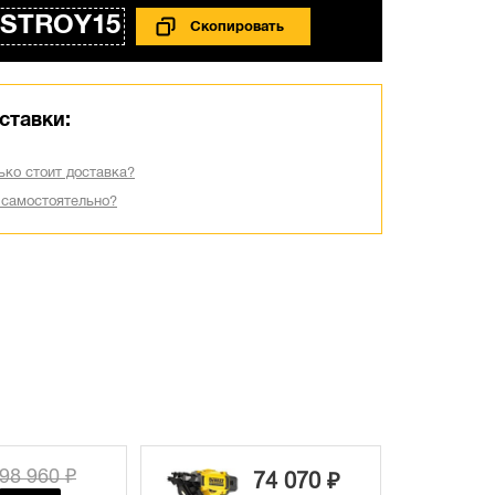
STROY15
ставки:
ько стоит доставка?
 самостоятельно?
74 800 ₽
74 070 ₽