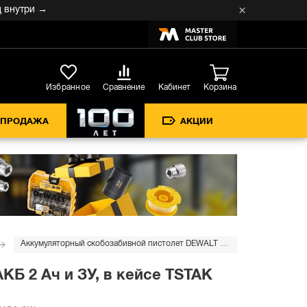
три →
Кабинет
Избранное
Сравнение
Корзина
СПРОДАЖА
АКЦИИ
Аккумуляторный скобозабивной пистолет DEWALT DCN681D2, 18 В, c 2 АКБ 2 Ач и ЗУ, в кейсе TSTAK (DCN681D2-QW)
КБ 2 Ач и ЗУ, в кейсе TSTAK