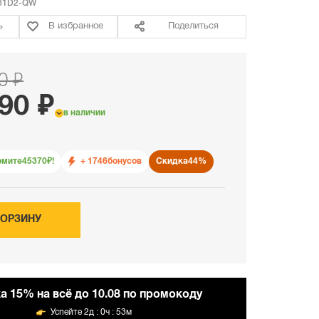
81D2-QW
ь
В избранное
Поделиться
0 ₽
90 ₽
в наличии
омите
45370
₽!
+ 1746
бонусов
Скидка
44%
КОРЗИНУ
а 15% на всё до 10.08 по промокоду
2д : 0ч : 53м