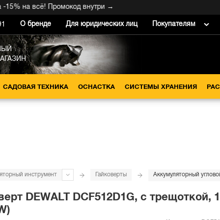
5% на всё! Промокод внутри →
О бренде
Для юридических лиц
Покупателям
91
НЫЙ
МАГАЗИН
САДОВАЯ ТЕХНИКА
ОСНАСТКА
СИСТЕМЫ ХРАНЕНИЯ
РА
яторный инструмент
Гайковерты
ерт DEWALT DCF512D1G, с трещоткой, 18 
W)