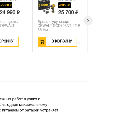
-5660 ₽
-8350 ₽
24 990 ₽
25 700 ₽
ная дрель-
Дрель-шуруповерт
Аккумуля
 DEWALT
DEWALT DCD703NT, 12 В,
шурупове
58 Нм...
DCF601D2,
ОРЗИНУ
В КОРЗИНУ
В
ожных работ в узких и
- благодаря максимальному
 питанием от батареи устраняет