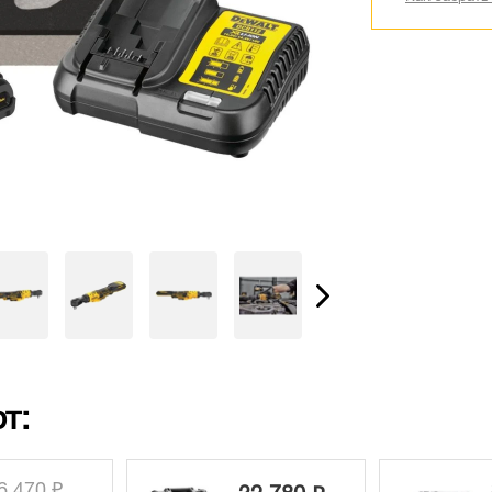
т:
6 470 ₽