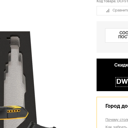
Код товара:
DCF5
Сравнит
СОО
ПОС
Cкидк
DW
Город до
Почему стол
Как забрать