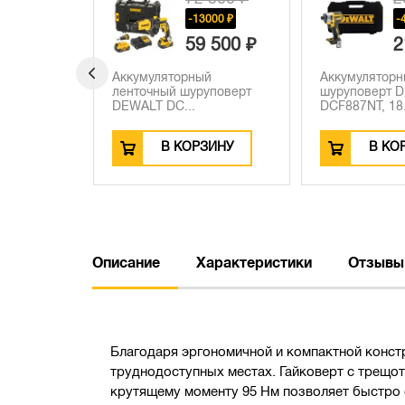
30 ₽
-13000 ₽
-
 460 ₽
59 500 ₽
2
ументов с
Аккумуляторный
Аккумулятор
t, DWST...
ленточный шуруповерт
шуруповерт 
DEWALT DC...
DCF887NT, 18.
ЗИНУ
В КОРЗИНУ
В КО
Описание
Характеристики
Отзывы
Благодаря эргономичной и компактной конст
труднодоступных местах. Гайковерт с трещот
крутящему моменту 95 Нм позволяет быстро 