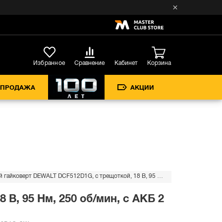
Кабинет
Избранное
Сравнение
Корзина
СПРОДАЖА
АКЦИИ
Аккумуляторный угловой гайковерт DEWALT DCF512D1G, с трещоткой, 18 В, 95 Нм, 250 об/мин, с АКБ 2 Ач и ЗУ, в чехле (DCF512D1G-QW)
В, 95 Нм, 250 об/мин, с АКБ 2