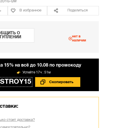
12D1G-QW
ь
В избранное
Поделиться
БЩИТЬ О
нет в
ТУПЛЕНИИ
наличии
а 15% на всё до 10.08 по промокоду
17ч : 51м
STROY15
ставки:
ько стоит доставка?
 самостоятельно?