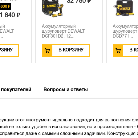
32 780 ₽
4630 ₽
1 840 ₽
ный
Аккумуляторный
Аккумулятор
DEWALT
шуруповерт DEWALT
шуруповерт
..
DCF801D2, 12...
DCD771...
РЗИНУ
В КОРЗИНУ
В К
 покупателей
Вопросы и ответы
рукции этот инструмент идеально подходит для выполнения сл
кой не только удобен в использовании, но и производителен 
справиться даже с самыми сложными задачами. Конструкция с