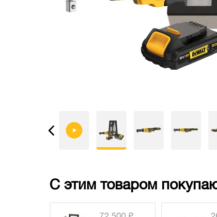
С этим товаром покупаю
 090 ₽
72 500 ₽
2