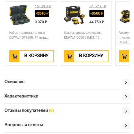
13 310 ₽
51 310 ₽
-3340 ₽
-6560 ₽
9 970 ₽
44 750 ₽
Набор торцевых головок
Ударная дрель-шуруповерт
Аккумулято
DEWALT DT7506, 17 пред...
DEWALT DCD709M2T, 18...
плоскошли
DEWA...
В КОРЗИНУ
В КОРЗИНУ
Описание
Характеристики
Отзывы покупателей
(0)
Вопросы и ответы