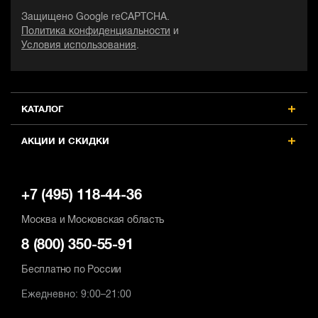
Защищено Google reCAPTCHA.
Размер патрона, дюйм
Размер патрона, дюйм
Р
Политика конфиденциальности
и
1/2
1/2
1
Условия использования
.
Max число оборотов, об/мин
Max число оборотов, об/мин
M
2500
2500
2
Наличие удара
Наличие удара
Н
КАТАЛОГ
есть
есть
е
АКЦИИ И СКИДКИ
+7 (495) 118-44-36
Москва и Московская область
8 (800) 350-55-91
Бесплатно по России
Ежедневно: 9:00–21:00