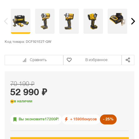
Код товара:
DCF921E2T-QW
Сравнить
В избранное
70 190 ₽
52 990 ₽
в наличии
Вы экономите
17200
₽!
+ 1590
бонусов
25%