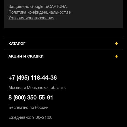
Защищено Google reCAPTCHA.
Размер патрона, дюйм
Р
Размер патрона, дюйм
Политика конфиденциальности
и
1/2
1
1/2
Условия использования
.
Max число оборотов, об/мин
M
Max число оборотов, об/мин
2300
2
2300
Наличие удара
Н
Наличие удара
КАТАЛОГ
есть
е
есть
АКЦИИ И СКИДКИ
+7 (495) 118-44-36
Москва и Московская область
8 (800) 350-55-91
Бесплатно по России
Ежедневно: 9:00–21:00