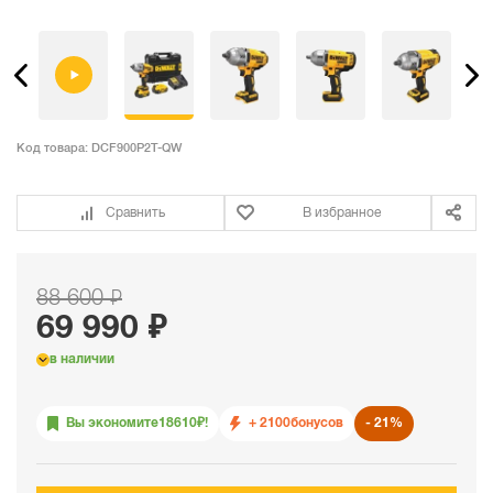
Код товара:
DCF900P2T-QW
Сравнить
В избранное
88 600 ₽
69 990 ₽
в наличии
Вы экономите
18610
₽!
+ 2100
бонусов
21%