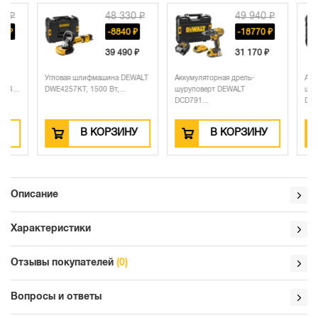
48 330 ₽
49 940 ₽
-8840 ₽
-18770 ₽
39 490 ₽
31 170 ₽
Угловая шлифмашина DEWALT
Аккумуляторная дрель-
Аккумулято
DWE4257KT, 1500 Вт,...
шуруповерт DEWALT
шуруповер
DCD791...
DCD791...
В КОРЗИНУ
В КОРЗИНУ
Описание
Характеристики
Отзывы покупателей
(0)
Вопросы и ответы