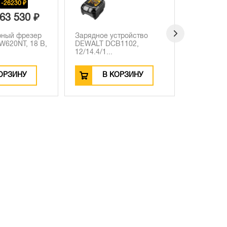
-26230 ₽
63 530 ₽
рный фрезер
Зарядное устройство
Аккумулят
620NT, 18 В,
DEWALT DCB1102,
пила DEW
12/14.4/1...
DCS565P2,
ОРЗИНУ
В КОРЗИНУ
В