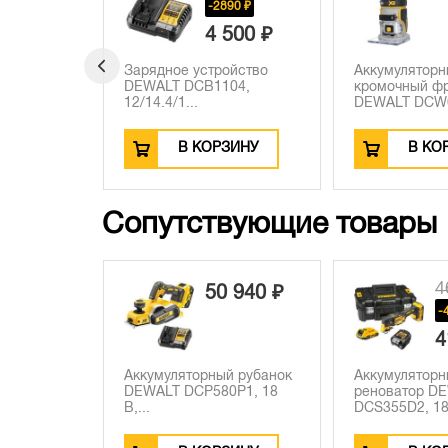
960 ₽
-2890 ₽
 980 ₽
4 500 ₽
й
Зарядное устройство
Аккумулятор
фрезер
DEWALT DCB1104,
кромочный ф
12/14.4/1...
DEWALT DCW6
ЗИНУ
В КОРЗИНУ
В КО
Сопутствующие товары
4
50 940 ₽
-
4
Аккумуляторный рубанок
Аккумулятор
DEWALT DCP580P1, 18
реноватор D
В,...
DCS355D2, 18 