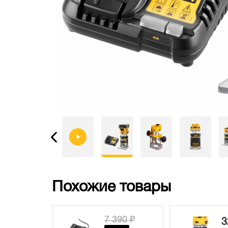
Похожие товары
 940 ₽
7 390 ₽
3