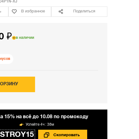
04P1N-XJ
ь
В избранное
Поделиться
0 ₽
в наличии
нусов
КОРЗИНУ
а 15% на всё до 10.08 по промокоду
4ч : 38м
STROY15