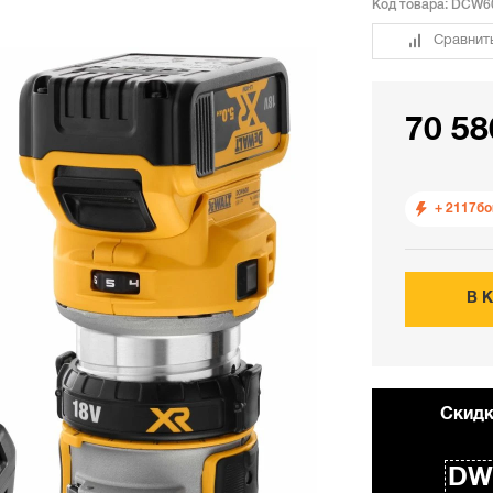
Код товара:
DCW6
Сравнит
70 58
+ 2117
бо
В 
Cкидк
DW