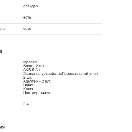
слайдер
есть
те:
есть
я
Фрезер
База - 2 шт.
АКБ 5 Ач
Зарядное устройствоПараллельный упор -
2 шт.
Адаптер - 2 шт.
Цанга
Ключ
Центрир. конус
2.4
ия