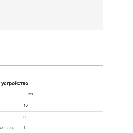
 устройство
Li-Ion
18
5
омплекте:
1