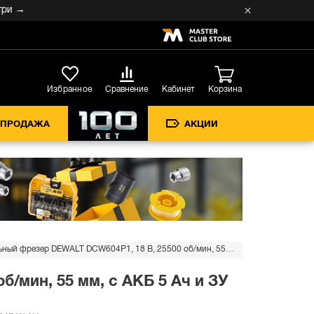
→
Кабинет
Избранное
Сравнение
Корзина
СПРОДАЖА
АКЦИИ
Аккумуляторный вертикальный фрезер DEWALT DCW604P1, 18 В, 25500 об/мин, 55 мм, с АКБ 5 Ач и ЗУ (DCW604P1N-XJ)
/мин, 55 мм, с АКБ 5 Ач и ЗУ