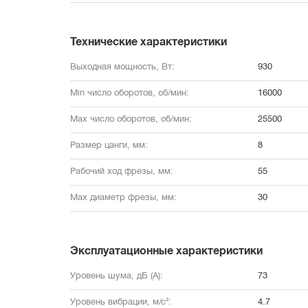
Технические характеристики
Выходная мощность, Вт:
930
Min число оборотов, об/мин:
16000
Max число оборотов, об/мин:
25500
Размер цанги, мм:
8
Рабочий ход фрезы, мм:
55
Max диаметр фрезы, мм:
30
Эксплуатационные характеристики
Уровень шума, дБ (А):
73
Уровень вибрации, м/с²:
4.7