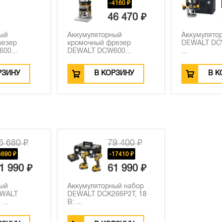
-4160 ₽
46 470 ₽
ный
Аккумуляторный
Аккумулято
резер
кромочный фрезер
DEWALT DCW
00...
DEWALT DCW600...
...
РЗИНУ
В КОРЗИНУ
В К
6 680 ₽
79 400 ₽
4690 ₽
-17410 ₽
1 990 ₽
61 990 ₽
ный
Аккумуляторный набор
EWALT
DEWALT DCK266P2T, 18
...
В: ...