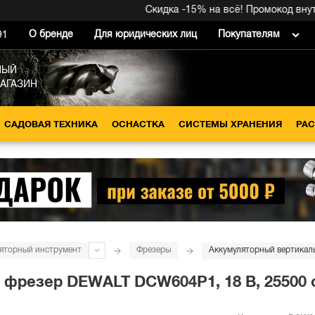
Скидка -15% на всё! Промокод внутри 
О бренде
Для юридических лиц
Покупателям
91
НЫЙ
МАГАЗИН
САДОВАЯ ТЕХНИКА
ОСНАСТКА
СИСТЕМЫ ХРАНЕНИЯ
РА
яторный инструмент
Фрезеры
резер DEWALT DCW604P1, 18 В, 25500 об