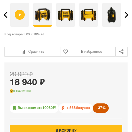
Код товара:
DCC018N-XJ
Сравнить
В избранное
29 920 ₽
18 940 ₽
в наличии
Вы экономите
10980
₽!
+ 568
бонусов
37%
В КОРЗИНУ