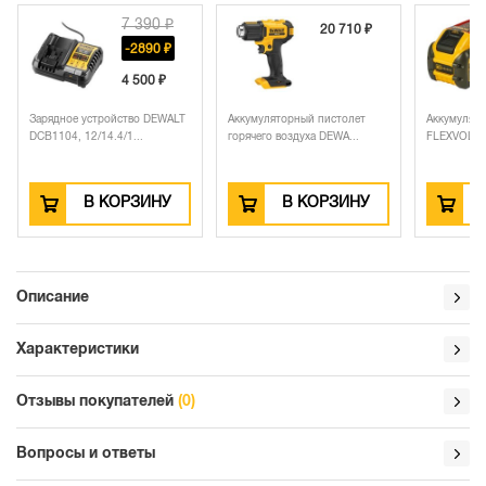
7 390 ₽
20 710 ₽
-2890 ₽
4 500 ₽
Зарядное устройство DEWALT
Аккумуляторный пистолет
Аккумулят
DCB1104, 12/14.4/1...
горячего воздуха DEWA...
FLEXVOLT DC
В КОРЗИНУ
В КОРЗИНУ
Описание
Характеристики
Отзывы покупателей
(0)
Вопросы и ответы